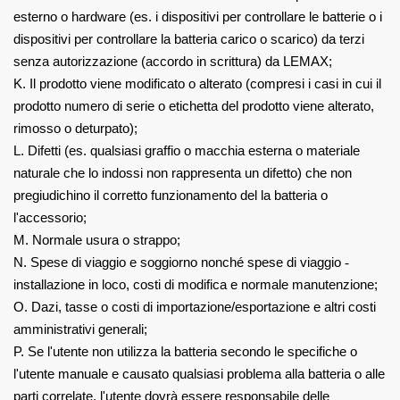
esterno o
hardware (es. i dispositivi per controllare le batterie o i
dispositivi per controllare la batteria
carico o scarico) da terzi
senza autorizzazione (accordo in
scrittura) da LEMAX;
K. Il prodotto viene modificato o alterato (compresi i casi in cui il
prodotto
numero di serie o etichetta del prodotto viene alterato,
rimosso o deturpato);
L. Difetti (es. qualsiasi graffio o macchia esterna o materiale
naturale che lo indossi
non rappresenta un difetto) che non
pregiudichino il corretto funzionamento del
la batteria o
l'accessorio;
M. Normale usura o strappo;
N. Spese di viaggio e soggiorno nonché spese di viaggio
‐
installazione in loco,
costi di modifica e normale manutenzione;
O. Dazi, tasse o costi di importazione/esportazione e altri costi
amministrativi generali;
P. Se l'utente non utilizza la batteria secondo le specifiche o
l'utente
manuale e causato qualsiasi problema alla batteria o alle
parti correlate, l'utente dovrà essere
responsabile delle