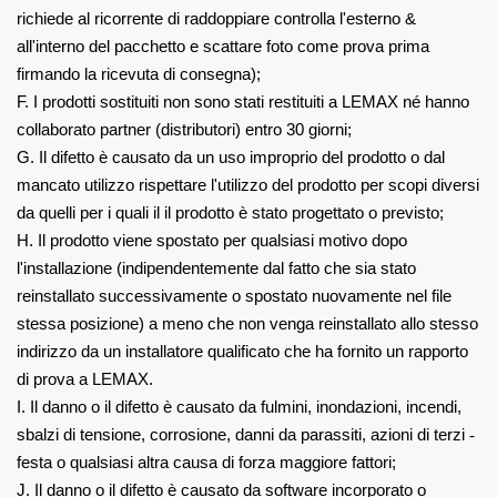
richiede al ricorrente di raddoppiare
controlla l'esterno &
all'interno del pacchetto e scattare foto come prova prima
firmando la ricevuta di consegna);
F. I prodotti sostituiti non sono stati restituiti a LEMAX né hanno
collaborato
partner (distributori) entro 30 giorni;
G. Il difetto è causato da un uso improprio del prodotto o dal
mancato utilizzo
rispettare l'utilizzo del prodotto per scopi diversi
da quelli per i quali il
il prodotto è stato progettato o previsto;
H. Il prodotto viene spostato per qualsiasi motivo dopo
l'installazione
(indipendentemente dal fatto che sia stato
reinstallato successivamente o spostato nuovamente nel file
stessa posizione) a meno che non venga reinstallato allo stesso
indirizzo da un installatore qualificato
che ha fornito un rapporto
di prova a LEMAX.
I.
Il danno o il difetto è causato da fulmini, inondazioni, incendi,
sbalzi di tensione,
corrosione, danni da parassiti, azioni di terzi
‐
festa o qualsiasi altra causa di forza maggiore
fattori;
J.
Il danno o il difetto è causato da software incorporato o