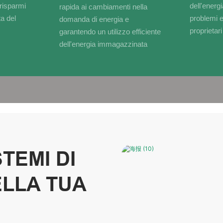
 risparmi
dell'energi
rapida ai cambiamenti nella
ta del
problemi e 
domanda di energia e
proprietar
garantendo un utilizzo efficiente
dell'energia immagazzinata
STEMI DI
ELLA TUA