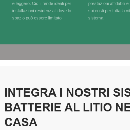
e leggero. Ciò li rende ideali per
prestazioni affidabili e
installazioni residenziali dove lo
sui costi per tutta la vi
spazio può essere limitato
sistema
INTEGRA I NOSTRI SI
BATTERIE AL LITIO N
CASA