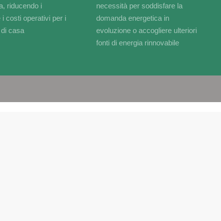
a, riducendo i
necessità per soddisfare la
i costi operativi per i
domanda energetica in
i di casa
evoluzione o accogliere ulteriori
fonti di energia rinnovabile