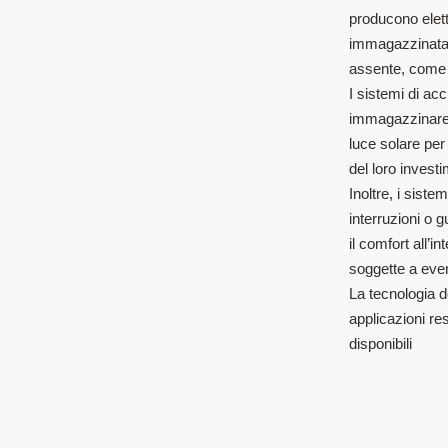
producono elett
immagazzinata p
assente, come d
I sistemi di ac
immagazzinare l
luce solare per
del loro invest
Inoltre, i sist
interruzioni o g
il comfort all’i
soggette a event
La tecnologia d
applicazioni res
disponibili