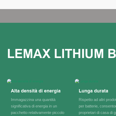
Alta densità di energia
Lunga durata
Immagazzina una quantità
Rispetto ad altri prodot
significativa di energia in un
per batterie, consento
pacchetto relativamente piccolo
proprietari di casa di 