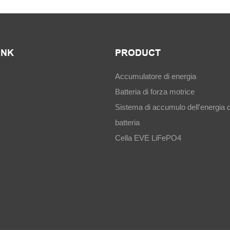
INK
PRODUCT
Accumulatore di energia
Batteria di forza motrice
Sistema di accumulo dell'energia d
batteria
Cella EVE LiFePO4
s