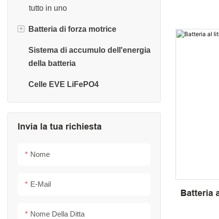
tutto in uno
+
Batteria di forza motrice
Sistema di accumulo dell'energia
Batteria per carrello da golf
della batteria
Batteria del carrello elevatore
Celle EVE LiFePO4
Batteria per camper
Batteria marina
Invia la tua richiesta
Batteria per piattaforma di lavoro
aereo
Nome
Batteria per lavapavimenti
E-Mail
Electric Due ruote
Batteria 
Nome Della Ditta