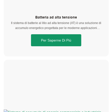
Batteria ad alta tensione
Il sistema di batterie al litio ad alta tensione (AT) è una soluzione di
accumulo energetico progettata per le moderne applicazioni
residenziali, commerciali e industriali. Realizzato con celle LiFePO4 ad
alte prestazioni, offre sicurezza eccezionale, lunga durata del ciclo di
Per Saperne Di Più
vita e prestazioni termiche stabili, garantendo un funzionamento
affidabile in un'ampia gamma di ambienti.