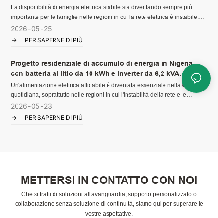
fornire un'alimentazione di riserva stabile e una maggiore
La disponibilità di energia elettrica stabile sta diventando sempre più
indipendenza energetica.
importante per le famiglie nelle regioni in cui la rete elettrica è instabile.
Un sistema di accumulo energetico affidabile contribuisce a garantire la
2026
05
25
continuità della vita quotidiana, fornendo energia di riserva durante le
PER SAPERNE DI PIÙ
interruzioni e sfruttando al meglio l'energia solare disponibile.
Progetto residenziale di accumulo di energia in Nigeria
con batteria al litio da 10 kWh e inverter da 6,2 kVA.
Un'alimentazione elettrica affidabile è diventata essenziale nella vita
quotidiana, soprattutto nelle regioni in cui l'instabilità della rete e le
interruzioni di corrente impreviste sono frequenti. Un sistema di accumulo
2026
05
23
energetico affidabile aiuta le famiglie a mantenere le normali attività
PER SAPERNE DI PIÙ
riducendo al contempo l'impatto delle frequenti interruzioni di corrente.
METTERSI IN CONTATTO CON NOI
Che si tratti di soluzioni all'avanguardia, supporto personalizzato o
collaborazione senza soluzione di continuità, siamo qui per superare le
vostre aspettative.