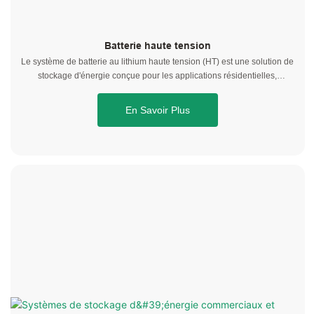
Batterie haute tension
Le système de batterie au lithium haute tension (HT) est une solution de
stockage d'énergie conçue pour les applications résidentielles,
commerciales et industrielles modernes. Composé de cellules LiFePO4
haute performance, il offre une sécurité exceptionnelle, une longue
En Savoir Plus
durée de vie et une stabilité thermique optimale, garantissant un
fonctionnement fiable dans une grande variété d'environnements.