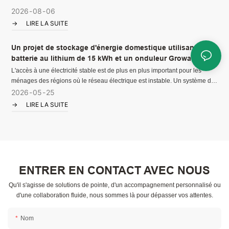
2026
08
06
LIRE LA SUITE
Un projet de stockage d'énergie domestique utilisant une
batterie au lithium de 15 kWh et un onduleur Growatt pour
fournir une alimentation de secours stable et une
L'accès à une électricité stable est de plus en plus important pour les
meilleure indépendance énergétique.
ménages des régions où le réseau électrique est instable. Un système de
stockage d'énergie fiable contribue à maintenir le quotidien en fournissant
2026
05
25
une alimentation de secours lors des coupures de courant, tout en
LIRE LA SUITE
optimisant l'utilisation de l'énergie solaire disponible.
ENTRER EN CONTACT AVEC NOUS
Qu'il s'agisse de solutions de pointe, d'un accompagnement personnalisé ou
d'une collaboration fluide, nous sommes là pour dépasser vos attentes.
Nom