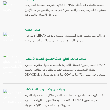
تلتزم الشركة المصنعة لبطاريات LEMAX بتقديم منتجات على أعلى
مستوى. تدابير صارمة لمراقبة الجودة في كل مرحلة من مراحل الإنتاج
من أجل الاتساق والموثوقية
ضمان الخدمة
لا تتزعزع LEMAX في التزامها بتقديم خدمة استثنائية. استمتع بالدعم
السريع والموثوق، مما يضمن شراكة سلسة ومرضية
خدمات صانعي القطع الأصلية/تصنيع التصميم الشخصي
صمم صورة علامتك التجارية باستخدام حلول بطارية الليثيوم LEMAX
القابلة للتخصيص. استكشف خدمات بطاريات الطاقة الجديدة
OEM/ODM، بما في ذلك مشاريع ODM المنجزة في غضون 72 ساعة
موك مرن (الحد الأدنى لكمية الطلب)
قم بتكييف طلباتك مع احتياجات عملك من خلال سياسة موك المرنة
الخاصة بنا. يمكّنك مورد بطاريات الليثيوم LEMAX من تحسين
مخزونك والتحكم في التكاليف بسهولة