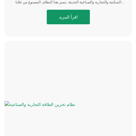
السكنية والتجارية والصناعية الحديثة. يتميز هذا النظام، المصنوع من خلايا
LiFePO4 عالية الأداء، بمستوى أمان استثنائي، وعمر تشغيلي طويل، وأداء
حراري مستقر، مما يضمن تشغيلًا موثوقًا به في بيئات متنوعة.
اقرأ المزيد