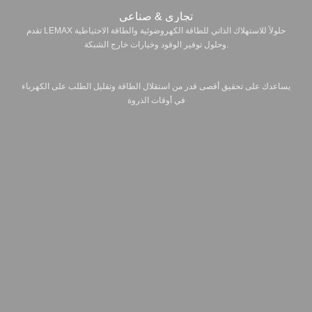
تجاري & صناعي
تقدم LEMAX حلولاً للاستهلاك الذاتي للطاقة الكهروضوئية والطاقة الاحتياطية
وحلول توفير الوقود وخيارات خارج الشبكة.
يساعدك على تحقيق أقصى قدر من استقلال الطاقة وتقليل الطلب على الكهرباء
في أوقات الذروة