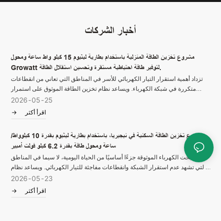
أخبار الشركات
مشروع تخزين الطاقة المنزلية باستخدام بطارية ليثيوم 15 كيلو واط ساعة ومحول
Growatt لتوفير طاقة احتياطية مستقرة وتحسين استقلال الطاقة.
تزداد أهمية استقرار التيار الكهربائي للأسر في المناطق التي تعاني من انقطاعات
متكررة في شبكة الكهرباء. ويساعد نظام تخزين الطاقة الموثوق على استمرار
الحياة اليومية من خلال توفير طاقة احتياطية أثناء انقطاع التيار، مع الاستفادة الأمثل
2026
05
25
من الطاقة الشمسية المتاحة.
اقرأ أكثر
مشروع تخزين الطاقة السكنية في نيجيريا، باستخدام بطارية ليثيوم بقدرة 10 كيلوواط/
ساعة ومحول طاقة بقدرة 6.2 كيلو فولت أمبير
أصبحت الكهرباء الموثوقة جزءًا أساسيًا من الحياة اليومية، لا سيما في المناطق
التي تشهد عدم استقرار الشبكة وانقطاعات مفاجئة للتيار الكهربائي. ويساعد نظام
تخزين الطاقة الموثوق به الأسر على مواصلة أنشطتها المعتادة مع تقليل تأثير
2026
05
23
الانقطاعات المتكررة.
اقرأ أكثر