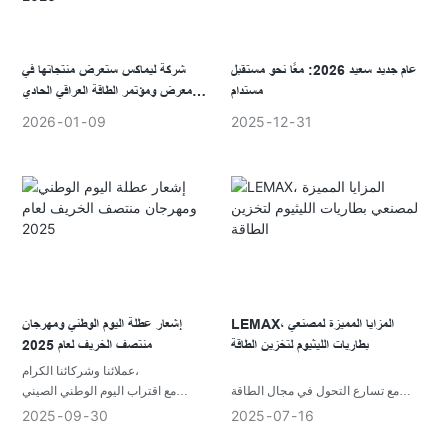
عرض منتجات أكبر. وقد اتُخذت هذه
الخطوة لتحسين تنظيم الإنتاج والتواصل
بشأن المنتجات، بدلاً من السعي إلى
التوسع السريع.
عام جديد سعيد 2026: معًا نحو مستقبل
شركة ليماكس ستعرض منتجاتها في
مستدام
معرض ومؤتمر الطاقة العراقي الحادي
عشر 2026
2026
01
09
2025
12
31
LEMAX، المزايا المميزة لمصنعي
إشعار عطلة اليوم الوطني ومهرجان
بطاريات الليثيوم لتخزين الطاقة
منتصف الخريف لعام 2025
عملائنا وشركائنا الكرام،
مع تسارع التحول في مجال الطاقة
مع اقتراب اليوم الوطني الصيني
العالمية ونمو تخزين الطاقة الموزعة
ومهرجان منتصف الخريف ، نود أن
2025
09
30
2025
07
16
بسرعة، أصبحت بطاريات الليثيوم أيون
نخبركم أن مكتبنا سيكون في عطلة من