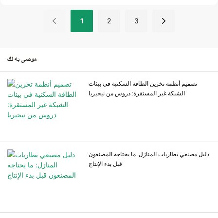
لتخزين الطاقة تقنية بالغة الأهمية. في
1 أكتوبر إلى 8 أكتوبر 2025 ، مع
حين أن هناك العديد من الشركات
استئناف العمليات العادية في 9 أكتوبر
1
2
3
المصنعة لبطاريات تخزين الطاقة في
2025 .
السوق، فإن عملاء B2B الذين لديهم
خبرة في الاستيراد—مثل الموزعين
والمثبتين ومطوري المشاريع—نقدر
موصى به لك
القوة التقنية وجودة المنتج وموثوقية
سلسلة التوريد ودعم الخدمة عند اختيار
الشركاء.
تصميم أنظمة تخزين الطاقة السكنية في بيئات
الشبكة غير المستقرة: دروس من نيجيريا
دليل مصنعي بطاريات المنازل: ما يحتاجه المصنعون
قبل بدء الإنتاج