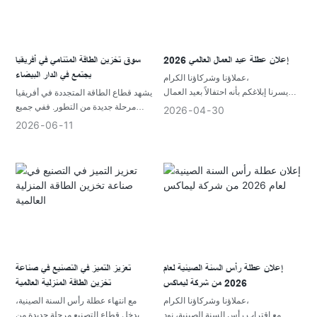
إعلان عطلة عيد العمال العالمي 2026
سوق تخزين الطاقة المتنامي في أفريقيا
يجتمع في الدار البيضاء
عملاؤنا وشركاؤنا الكرام،
يسرنا إبلاغكم بأنه احتفالاً بعيد العمال
يشهد قطاع الطاقة المتجددة في أفريقيا
العالمي القادم (المعروف أيضاً باسم عيد
مرحلة جديدة من التطور. ففي جميع
2026
04
30
العمال)، ستأخذ شركتنا استراحة من 1
أنحاء القارة، تدفع الاستثمارات المتزايدة
2026
06
11
مايو إلى 5 مايو 2026. وسنستأنف العمل
في الطاقة الشمسية ومشاريع الكهرباء
في 6 مايو.
والبنية التحتية للطاقة إلى زيادة الطلب
على حلول تخزين الطاقة الموثوقة.
مع سعي الأسر والشركات إلى تحقيق
قدر أكبر من الاستقلال في مجال الطاقة
واستقرار الطاقة، أصبح تخزين الطاقة
عنصراً أساسياً في عملية التحول
الطاقي في المنطقة.
وفي هذا السياق، يوفر معرض الصين
وأفريقيا الاقتصادي والتجاري في
إعلان عطلة رأس السنة الصينية لعام
تعزيز التميز في التصنيع في صناعة
المغرب 2026 منصة مهمة للشركات
2026 من شركة ليماكس
تخزين الطاقة المنزلية العالمية
التي تتطلع إلى فهم اتجاهات السوق،
عملاؤنا وشركاؤنا الكرام،
مع انتهاء عطلة رأس السنة الصينية،
وبناء علاقات استراتيجية، واستكشاف
مع اقتراب رأس السنة الصينية، نود
يدخل قطاع التصنيع مرحلة جديدة من