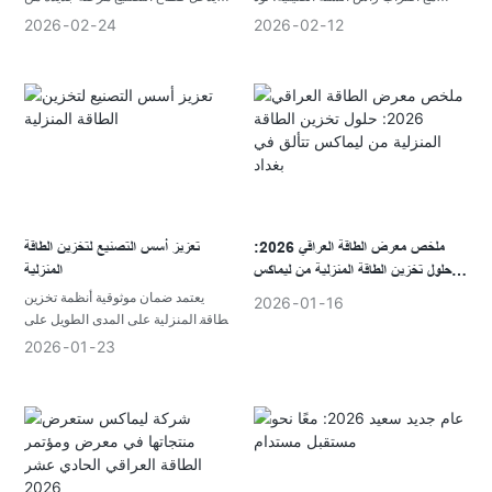
فرص أعمال جديدة في جميع أنحاء
إعلامكم بجدول عطلاتنا. ستكون شركة
التنفيذ والتركيز الاستراتيجي. بالنسبة
2026
02
24
2026
02
12
أفريقيا.
شنتشن ليماكس للطاقة الجديدة
للشركات العاملة في صناعة تخزين
المحدودة مغلقة خلال عطلة عيد الربيع
الطاقة المنزلية العالمية، يمثل هذا
من 13 إلى 23 فبراير 2026، وسنستأنف
التحول أكثر من مجرد عودة روتينية
عملياتنا كالمعتاد في 24 فبراير 2026.
للإنتاج، بل يشير إلى التزام راسخ
بالانضباط التشغيلي، والتطوير
التكنولوجي، والتخطيط للنمو طويل
الأجل في سوق ناضجة بحلول عام 2026.
ملخص معرض الطاقة العراقي 2026:
تعزيز أسس التصنيع لتخزين الطاقة
حلول تخزين الطاقة المنزلية من ليماكس
المنزلية
تتألق في بغداد
يعتمد ضمان موثوقية أنظمة تخزين
2026
01
16
الطاقة المنزلية على المدى الطويل على
أسس تصنيع متينة. ومع ازدياد أهمية
2026
01
23
أنظمة الطاقة المنزلية في توفير الطاقة
اليومية، يصبح التناسق ومراقبة الجودة
ووضوح تعريف المنتج أمراً بالغ الأهمية.
في عام 2025، عززت شركة LEMAX
بنيتها التحتية التصنيعية بنقل عمليات
الإنتاج إلى مبنى مصنع جديد وإنشاء صالة