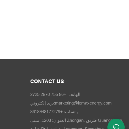
CONTACT US
الهاتف: +86 755 2870 2725
marketing@lemaxenergy.com
بريد إلكتروني:
واتساب: +8618948177279
العنوان: 1203، مبنى Zhongan، طريق Guangchang،
شارع Buji، منطقة Longgang، Shenzhen، الصين