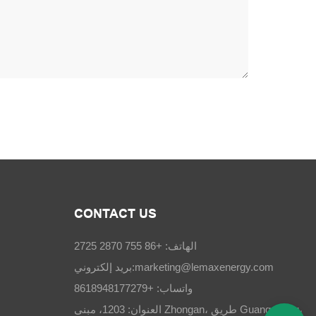
CONTACT US
الهاتف: +86 755 2870 2725
marketing@lemaxenergy.com
بريد إلكتروني:
واتساب: +8618948177279
العنوان: 1203، مبنى Zhongan، طريق Guangchang،