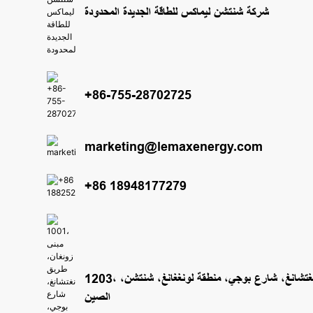
شركة شنتشن ليماكس للطاقة الجديدة المحدودة
+86-755-28702725
marketing@lemaxenergy.com
+86 18948177279
1203، مبنى زونغان، طريق غوانغتشانغ، شارع بوجي، منطقة لونغغانغ، شنتشن،
الصين