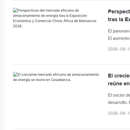
Perspect
tras la 
Marrueco
El panorama
El aumento 
energía sol
2026
06
1
nuevas opor
continente.
El creci
reúne en
El sector d
desarrollo.
proyectos d
2026
06
1
soluciones 
A medida q