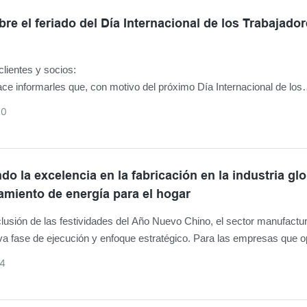
 en el suministro eléctrico, el almacenamiento de energía se ha conve
te clave de la transición energética de la región.
bre el feriado del Día Internacional de los Trabajado
ntexto, la Exposición Económica y Comercial China-África de Marru
 plataforma importante para las empresas que buscan comprender la
lientes y socios:
del mercado, establecer relaciones estratégicas y explorar nuevas
e informarles que, con motivo del próximo Día Internacional de los
es de negocio en toda África.
es (también conocido como Día del Trabajo), nuestra empresa perm
30
 1 al 5 de mayo de 2026. Reanudaremos nuestras actividades el 6 d
o la excelencia en la fabricación en la industria gl
miento de energía para el hogar
lusión de las festividades del Año Nuevo Chino, el sector manufactur
a fase de ejecución y enfoque estratégico. Para las empresas que 
a global de almacenamiento de energía para el hogar (HESS) , esta tra
4
 más que una simple reanudación de la producción. Señala un comp
n la disciplina operativa, el perfeccionamiento tecnológico y la planif
ento a largo plazo en un mercado en proceso de maduración en 2026