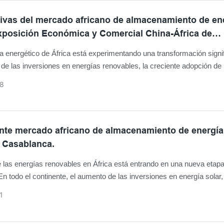
ivas del mercado africano de almacenamiento de en
Exposición Económica y Comercial China-África de
s 2026.
 energético de África está experimentando una transformación signif
de las inversiones en energías renovables, la creciente adopción de 
ar y la demanda cada vez mayor de electricidad fiable están generan
8
tunidades para las soluciones de almacenamiento de energía en tod
ente mercado africano de almacenamiento de energía
 Casablanca.
e las energías renovables en África está entrando en una nueva etap
 En todo el continente, el aumento de las inversiones en energía solar,
e electrificación e infraestructura energética está impulsando la de
1
fiables de almacenamiento de energía.
ue los hogares y las empresas buscan una mayor independencia ene