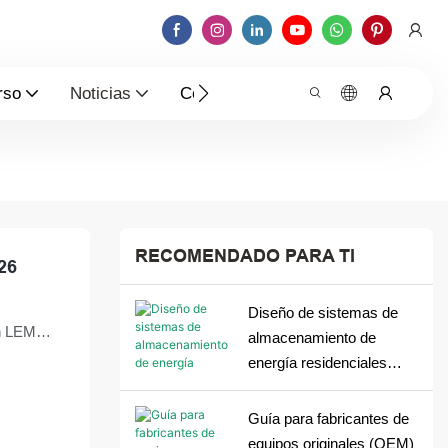
rso
Noticias
Contáctenos
RECOMENDADO PARA TI
26
Diseño de sistemas de
hen LEMAX
almacenamiento de
tro
energía residenciales
para entornos de red
inestables: lecciones de
Guía para fabricantes de
Nigeria
equipos originales (OEM)