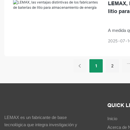
LEMAX, l
litio pa
A medida qu
energía dist
2025
07
1
almacenamie
numerosos f
clientes B2
..
1
2
desarrollad
confiabilida
QUICK L
LEMAX es un fabricante de base
Inicio
tecnológica que integra investigación y
Acerca de 