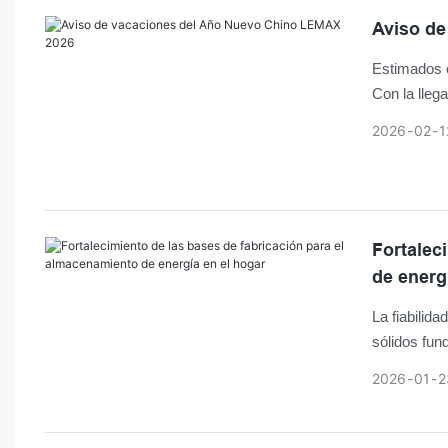
Aviso d
Estimados c
Con la lleg
vacaciones
2026
02
1
Festival de
operaciones
Fortalec
de energ
La fiabilid
sólidos fun
adquieren un
2026
01
2
de calidad 
En 2025, L
producción 