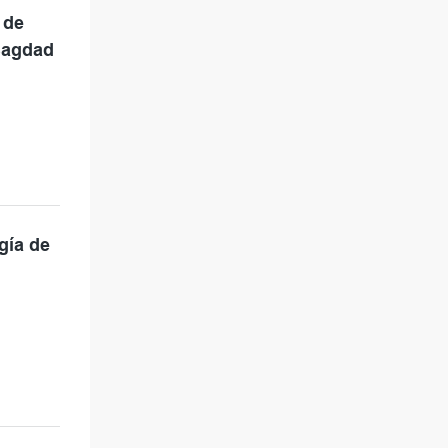
 de
Bagdad
gía de