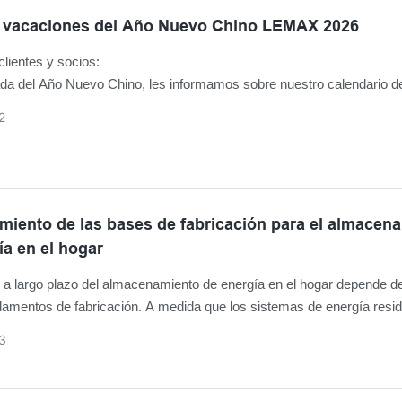
e vacaciones del Año Nuevo Chino LEMAX 2026
lientes y socios:
ada del Año Nuevo Chino, les informamos sobre nuestro calendario d
. Shenzhen LEMAX New Energy Co., Ltd. permanecerá cerrada por 
2
 Primavera del 13 al 23 de febrero de 2026, y reanudaremos nuestras
 con normalidad el 24 de febrero de 2026.
imiento de las bases de fabricación para el almacen
ía en el hogar
ad a largo plazo del almacenamiento de energía en el hogar depende d
damentos de fabricación. A medida que los sistemas de energía resid
 papel más crucial en el suministro eléctrico diario, la consistencia, e
3
y una definición clara del producto se vuelven esenciales.
EMAX perfeccionó sus bases de fabricación reubicando las operacio
a una nueva fábrica e incorporando una sala de exposición de prod