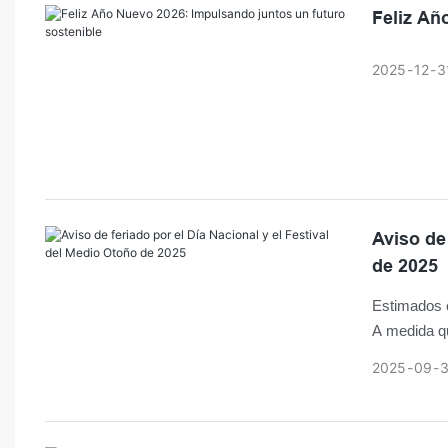
Feliz Añ
2025
12
3
Aviso de
de 2025
Estimados c
A medida qu
gustaría in
2025
09
, y las ope