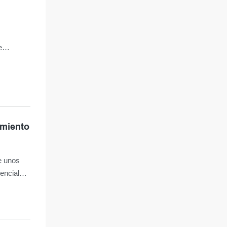
e
el
amiento
e unos
encial
l control
nes de
uctos más