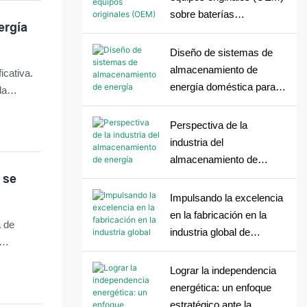
sobre baterías
ergía
domésticas: Lo que los
fabricantes necesitan
Diseño de sistemas de
antes de que comience la
almacenamiento de
icativa.
producción.
energía doméstica para
la
zonas con suministro
do
eléctrico inestable.
o el
Perspectiva de la
industria del
almacenamiento de
energía residencial en
 se
2026: de la expansión a la
Impulsando la excelencia
madurez estructural
en la fabricación en la
a de
industria global de
almacenamiento de
manda de
energía para el hogar
Lograr la independencia
energética: un enfoque
rgética y
estratégico ante la