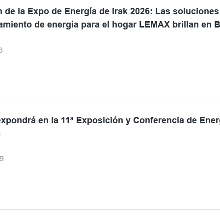
a medida se tomó para mejorar la organización de la producción y la
de la Expo de Energía de Irak 2026: Las soluciones
n de los productos, en lugar de buscar una rápida expansión.
miento de energía para el hogar LEMAX brillan en 
6
pondrá en la 11ª Exposición y Conferencia de Ener
6
9