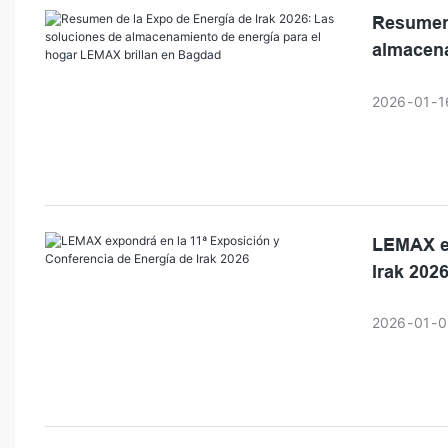
amplia. Est
Resumen 
comunicació
almacena
2026
01
1
LEMAX ex
Irak 202
2026
01
0