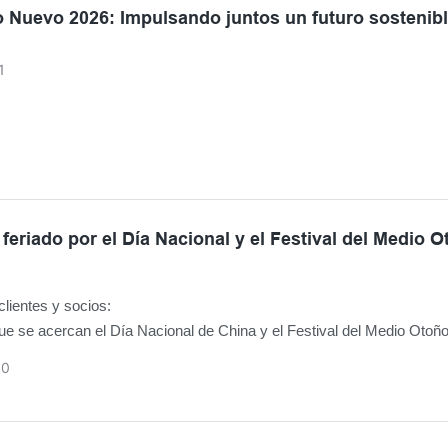
o Nuevo 2026: Impulsando juntos un futuro sostenib
1
 feriado por el Día Nacional y el Festival del Medio 
lientes y socios:
e se acercan el Día Nacional de China y el Festival del Medio Otoño
formarle que nuestra oficina observará un feriado del 1 al 8 de octubr
30
raciones regulares se reanudarán el 9 de octubre de 2025 .