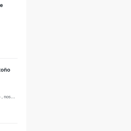
le
Otoño
 , nos
e de 2025