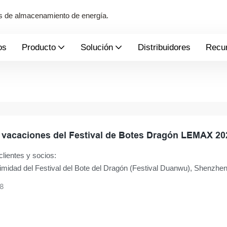
mas de almacenamiento de energía.
os
Producto
Solución
Distribuidores
Recu
 vacaciones del Festival de Botes Dragón LEMAX 20
lientes y socios:
imidad del Festival del Bote del Dragón (Festival Duanwu), Shenz
Co., Ltd. desea extenderles nuestros más cordiales saludos y nues
8
adecimiento por su continua confianza y apoyo.