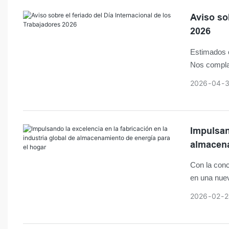
estabilidad
un componen
Aviso so
En este co
2026
ofrece una
Estimados c
tendencias 
Nos complac
oportunidad
Trabajador
2026
04
cerrada del
Impulsand
almacena
Con la conc
en una nuev
la industri
2026
02
2
representa
reforzado co
del crecimi