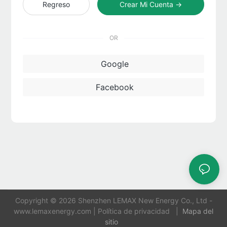
Regreso
Crear Mi Cuenta →
OR
Google
Facebook
Copyright © 2026 Shenzhen LEMAX New Energy Co., Ltd -
www.lemaxenergy.com
|
Política de privacidad
|
Mapa del
sitio