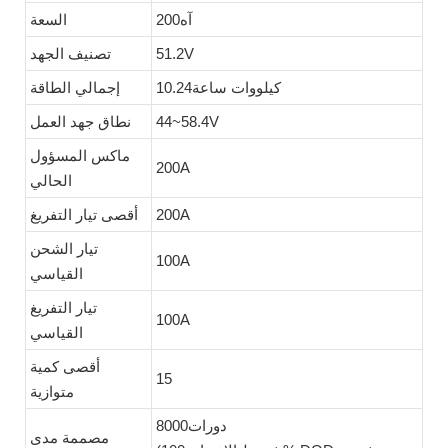
آه200
السعة
51.2V
تصنيف الجهد
كيلووات ساعة10.24
إجمالي الطاقة
44~58.4V
نطاق جهد العمل
ماكس المسؤول
200A
الحالي
200A
أقصى تيار التفريغ
تيار الشحن
100A
القياسي
تيار التفريغ
100A
القياسي
أقصى كمية
15
متوازية
دورات8000
مصممة مدى