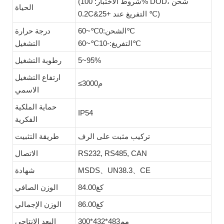
(شروط الاختبار: 100% DOD، شحن
الحياة
0.2C&التفريغ عند +25 ℃)
الشحن:0℃~60℃
درجة حرارة
التفريغ:-10℃~60℃
التشغيل
5~95%
رطوبة التشغيل
ارتفاع التشغيل
≤م3000
الاسمي
حماية الملكية
IP54
الفكرية
تركيب مثبت على الرف
طريقة التثبيت
RS232, RS485, CAN
الاتصال
MSDS、UN38.3、CE
شهادة
كغ84.00
الوزن الصافي
كغ86.00
الوزن الإجمالي
مم483*432*300
البعد الإنتاجي