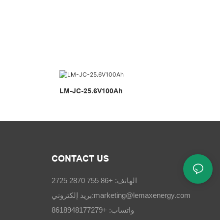
LM-JC-25.6V100Ah
CONTACT US
الهاتف: +86 755 2870 2725
marketing@lemaxenergy.com
بريد إلكتروني:
واتساب: +8618948177279