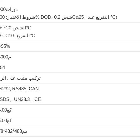
دورات8000
(شروط الاختبار: 100% DOD، شحن 0.2C&التفريغ عند +25 ℃)
الشحن:0℃~60℃
التفريغ:-10℃~60℃
~95%
≤م3000
P54
تركيب مثبت على الر
S232, RS485, CAN
SDS、UN38.3、CE
كغ44.00
كغ46.00
مم483*432*178