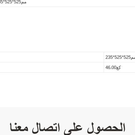
مم525*525*235
52*525*235
كغ46.00
الحصول على اتصال معنا