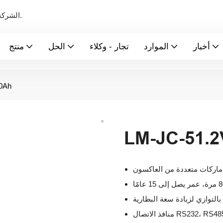
الشركة الرائدة عالميًا في تصنيع بطاريات الطاقة الجديدة ونظام تخزين الطاقة.
أخبار
الموارد
تجار - وكلاء
الحل
منتج
0Ah
LM-JC-51.
ماركات متعددة من العاكسون
بالتوازي لزيادة سعة البطارية
صال RS232، RS485، CAN