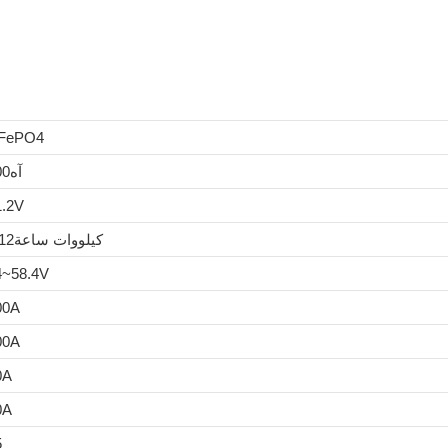
iFePO4
آه100
1.2V
كيلووات ساعة5.12
4~58.4V
00A
00A
0A
0A
5