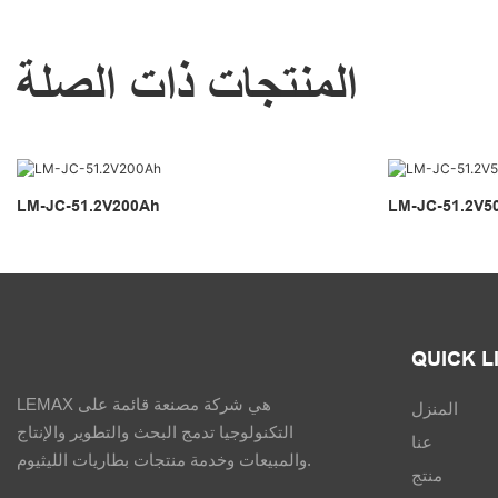
المنتجات ذات الصلة
LM-JC-51.2V200Ah
LM-JC-51.2V5
QUICK L
LEMAX هي شركة مصنعة قائمة على
المنزل
التكنولوجيا تدمج البحث والتطوير والإنتاج
عنا
والمبيعات وخدمة منتجات بطاريات الليثيوم.
منتج