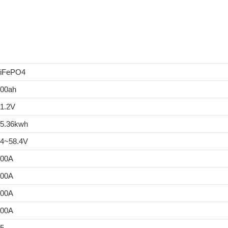
LiFePO4
00ah
1.2V
5.36kwh
4~58.4V
200A
200A
100A
100A
5