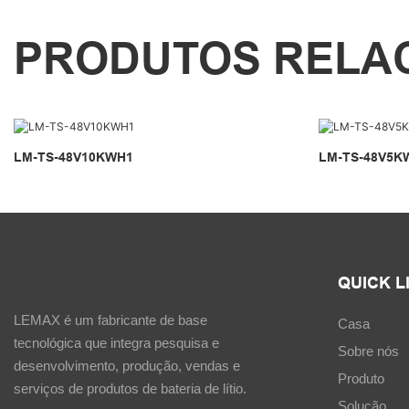
PRODUTOS RELA
LM-TS-48V10KWH1
LM-TS-48V5K
QUICK L
LEMAX é um fabricante de base
Casa
tecnológica que integra pesquisa e
Sobre nós
desenvolvimento, produção, vendas e
Produto
serviços de produtos de bateria de lítio.
Solução