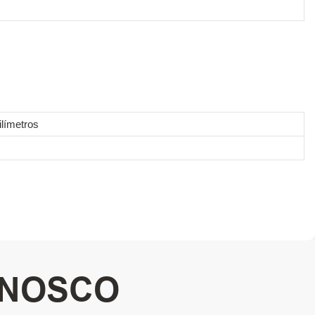
límetros
ONOSCO