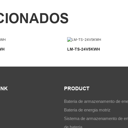
CIONADOS
WH
LM-TS-24V5KWH
INK
PRODUCT
Bateria de armazenamento de ene
Bateria de energia motriz
Sistema de armazenamento de en
de bateria