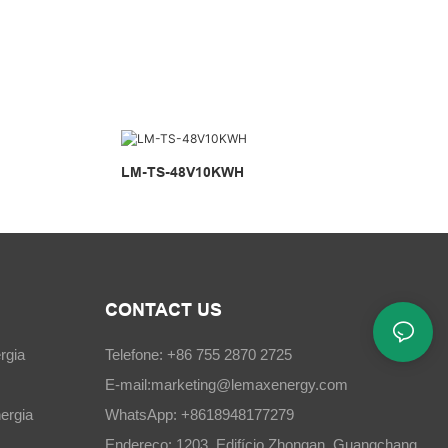
LM-TS-48V10KWH
CONTACT US
rgia
Telefone: +86 755 2870 2725
E-mail:
marketing@lemaxenergy.com
ergia
WhatsApp: +8618948177279
Endereço: 1203, Edifício Zhongan, Guangchang