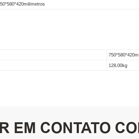
50*580*420milímetros
750*580*420mi
128.00kg
R EM CONTATO C