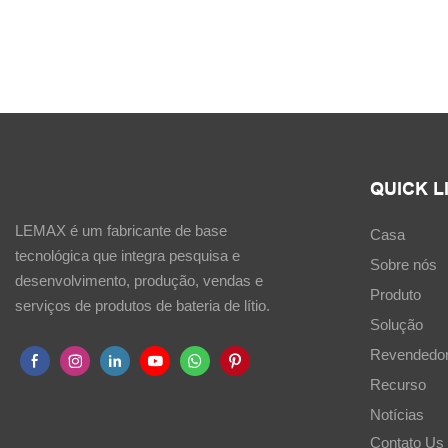
QUICK L
LEMAX é um fabricante de base
Casa
tecnológica que integra pesquisa e
Sobre nós
desenvolvimento, produção, vendas e
Produto
serviços de produtos de bateria de lítio.
Solução
Revendedo
Recurso
Notícias
Contato Us