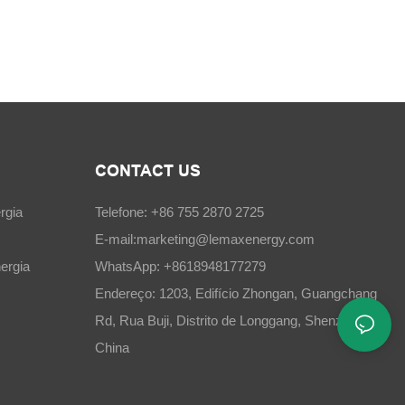
CONTACT US
rgia
Telefone: +86 755 2870 2725
E-mail:
marketing@lemaxenergy.com
ergia
WhatsApp: +8618948177279
Endereço: 1203, Edifício Zhongan, Guangchang
Rd, Rua Buji, Distrito de Longgang, Shenzhen,
China