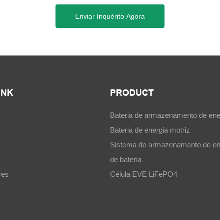
Enviar Inquérito Agora
INK
PRODUCT
Bateria de armazenamento de ene
Bateria de energia motriz
Sistema de armazenamento de en
de bateria
res
Célula EVE LiFePO4