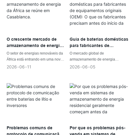
cumprimentos e sincero
aumento da demanda por
manutenção a longo prazo
custo da eletricidade e frequentes
agradecimento pela sua contínua
eletricidade confiável estão criando
influenciam o desempenho do
interrupções no fornecimento de
confiança e apoio.
novas oportunidades para soluções
sistema.
energia. Para fabricantes,
de armazenamento de energia em
Usando a Nigéria como exemplo,
distribuidores, instaladores e
todo o continente.
este artigo explora as
fornecedores de soluções
considerações práticas que
energéticas, compreender essas
fabricantes, integradores de
tendências é essencial para
O crescente mercado de
Guia de baterias domésticas
sistemas e desenvolvedores de
aproveitar as oportunidades
armazenamento de energia
para fabricantes de
projetos devem ter em mente ao
futuras.
da África se reúne em
equipamentos originais
O setor de energias renováveis ​​da
O mercado global de
projetar sistemas de
Casablanca.
(OEM): O que os fabricantes
África está entrando em uma nova
armazenamento de energia
armazenamento de energia
precisam antes do início da
fase de desenvolvimento. Em todo
residencial continua a crescer,
2026
06
11
2026
06
05
residencial para ambientes de rede
produção
o continente, o aumento dos
criando novas oportunidades para
instáveis.
investimentos em energia solar,
distribuidores, instaladores,
projetos de eletrificação e
atacadistas e empresas de energia
infraestrutura energética está
que desejam lançar seus próprios
impulsionando a demanda por
produtos de marca.
soluções confiáveis ​​de
armazenamento de energia.
À medida que famílias e empresas
buscam maior independência
energética e estabilidade no
Problemas comuns de
Por que os problemas pós-
fornecimento de energia, o
protocolo de comunicação
venda em sistemas de