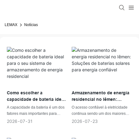
LEMAX
Notícias
Como escolher a
Armazenamento de energia
capacidade de bateria ideal
residencial no Iêmen:
para o seu sistema de
Soluções de baterias
A capacidade da bateria é um dos
O acesso confiável à eletricidade
armazenamento de energia
solares para energia
fatores mais importantes para
continua sendo um dos maiores
residencial
confiável
determinar o desempenho e o valor
desafios energéticos no Iêmen. Os
2026
07
31
2026
07
23
a longo prazo de um sistema de
frequentes cortes de energia, a
armazenamento de energia
disponibilidade limitada da rede em
residencial. Seja para maximizar o
algumas áreas e o aumento dos