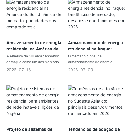
autoconsumo de energia solar,
custos dos combustíveis têm
manter a energia de reserva
incentivado mais famílias e
durante apagões ou melhorar a
empresas a buscar alternativas
independência energética,
confiáveis ​​às fontes de energia
selecionar a capacidade adequada
tradicionais.
da bateria afeta diretamente a
capacidade do sistema de atender
Armazenamento de energia
Armazenamento de energia
às demandas diárias de
residencial na América do
residencial no Iraque:
eletricidade.
Sul: dinâmica de mercado,
tendências de mercado,
A América do Sul vem ganhando
O mercado global de
prioridades dos
desafios e oportunidades
destaque como um dos mercados
armazenamento de energia
compradores e
em 2026
emergentes mais promissores do
residencial está entrando em uma
2026
07
16
2026
07
09
oportunidades de negócios.
mundo para armazenamento de
nova fase de desenvolvimento, à
energia residencial. Com a
medida que famílias em diferentes
expansão contínua das instalações
regiões buscam soluções
solares em telhados por toda a
energéticas mais confiáveis,
região e o crescente foco dos
flexíveis e sustentáveis.
proprietários em reduzir custos com
Em mercados consolidados como a
eletricidade e aumentar a
Europa, a Austrália e a América do
resiliência energética, o
Norte, a adoção de baterias
armazenamento em baterias está
residenciais continua a expandir-
deixando de ser uma tecnologia de
se, impulsionada por fatores como
Projeto de sistemas de
Tendências de adoção de