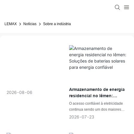
LEMAX
Notícias
Sobre a indústria
Armazenamento de energia
2026
08
06
residencial no Iêmen:
Soluções de baterias
O acesso confiável à eletricidade
solares para energia
continua sendo um dos maiores
confiável
desafios energéticos no Iêmen. Os
2026
07
23
frequentes cortes de energia, a
disponibilidade limitada da rede em
algumas áreas e o aumento dos