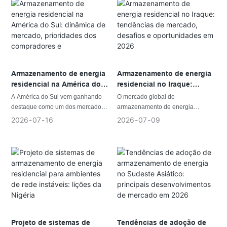
custos dos combustíveis têm
incentivado mais famílias e
empresas a buscar alternativas
confiáveis ​​às fontes de energia
tradicionais.
Armazenamento de energia
Armazenamento de energia
residencial na América do
residencial no Iraque:
Sul: dinâmica de mercado,
tendências de mercado,
A América do Sul vem ganhando
O mercado global de
prioridades dos
desafios e oportunidades
destaque como um dos mercados
armazenamento de energia
compradores e
em 2026
emergentes mais promissores do
residencial está entrando em uma
2026
07
16
2026
07
09
oportunidades de negócios.
mundo para armazenamento de
nova fase de desenvolvimento, à
energia residencial. Com a
medida que famílias em diferentes
expansão contínua das instalações
regiões buscam soluções
solares em telhados por toda a
energéticas mais confiáveis,
região e o crescente foco dos
flexíveis e sustentáveis.
proprietários em reduzir custos com
Em mercados consolidados como a
eletricidade e aumentar a
Europa, a Austrália e a América do
resiliência energética, o
Norte, a adoção de baterias
armazenamento em baterias está
residenciais continua a expandir-
deixando de ser uma tecnologia de
se, impulsionada por fatores como
Projeto de sistemas de
Tendências de adoção de