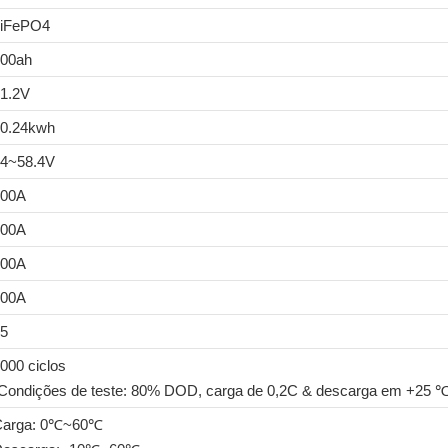
LiFePO4
00ah
1.2V
0.24kwh
4~58.4V
200A
200A
100A
100A
5
000 ciclos
Condições de teste: 80% DOD, carga de 0,2C & descarga em +25 ℃
Carga: 0℃~60℃