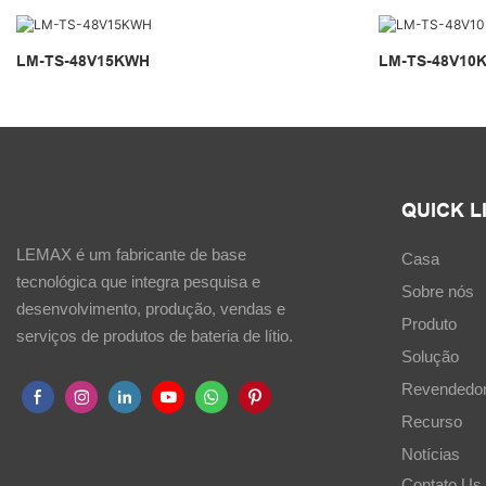
LM-TS-48V15KWH
LM-TS-48V10
QUICK L
LEMAX é um fabricante de base
Casa
tecnológica que integra pesquisa e
Sobre nós
desenvolvimento, produção, vendas e
Produto
serviços de produtos de bateria de lítio.
Solução
Revendedo
Recurso
Notícias
Contato Us