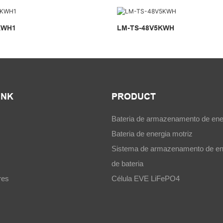
KWH1
LM-TS-48V5KWH
INK
PRODUCT
Bateria de armazenamento de ene
Bateria de energia motriz
Sistema de armazenamento de en
de bateria
res
Célula EVE LiFePO4