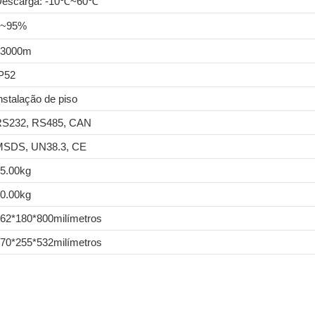
Descarga: -10℃~60℃
5~95%
≤3000m
P52
nstalação de piso
S232, RS485, CAN
SDS, UN38.3, CE
5.00kg
0.00kg
62*180*800milímetros
70*255*532milímetros