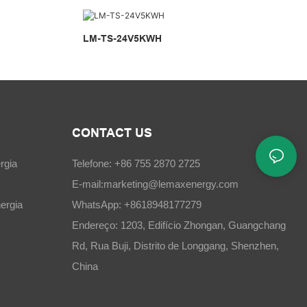
LM-TS-24V5KWH
CONTACT US
rgia
Telefone: +86 755 2870 2725
E-mail:
marketing@lemaxenergy.com
ergia
WhatsApp: +8618948177279
Endereço: 1203, Edifício Zhongan, Guangchang
Rd, Rua Buji, Distrito de Longgang, Shenzhen,
China