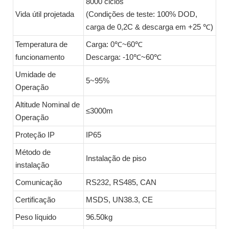
8000 ciclos
Vida útil projetada
(Condições de teste: 100% DOD,
carga de 0,2C & descarga em +25 ℃)
Temperatura de
Carga: 0℃~60℃
funcionamento
Descarga: -10℃~60℃
Umidade de
5~95%
Operação
Altitude Nominal de
≤3000m
Operação
Proteção IP
IP65
Método de
Instalação de piso
instalação
Comunicação
RS232, RS485, CAN
Certificação
MSDS, UN38.3, CE
Peso líquido
96.50kg