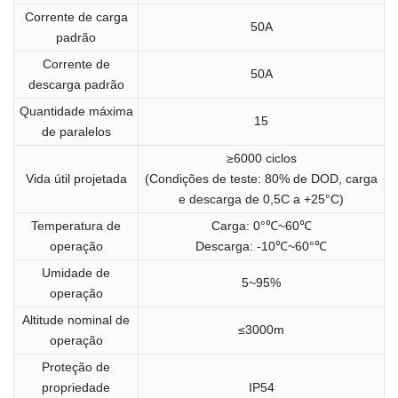
Corrente de carga
50A
padrão
Corrente de
50A
descarga padrão
Quantidade máxima
15
de paralelos
≥6000 ciclos
Vida útil projetada
(Condições de teste: 80% de DOD, carga
e descarga de 0,5C a +25°C)
Temperatura de
Carga: 0°℃~60℃
operação
Descarga: -10℃~60°℃
Umidade de
5~95%
operação
Altitude nominal de
≤3000m
operação
Proteção de
propriedade
IP54