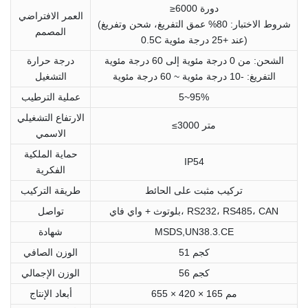
≥6000 دورة
العمر الافتراضي
(شروط الاختبار: 80% عمق التفريغ، شحن وتفريغ
المصمم
0.5C عند +25 درجة مئوية)
الشحن: من 0 درجة مئوية إلى 60 درجة مئوية
درجة حرارة
التفريغ: -10 درجة مئوية ~ 60 درجة مئوية
التشغيل
5~95%
عملية الترطيب
الارتفاع التشغيلي
≤3000 متر
الاسمي
حماية الملكية
IP54
الفكرية
تركيب مثبت على الحائط
طريقة التركيب
بلوتوث + واي فاي، RS232، RS485، CAN
تواصل
MSDS,UN38.3.CE
شهادة
51 كجم
الوزن الصافي
56 كجم
الوزن الإجمالي
655 × 420 × 165 مم
أبعاد الإنتاج