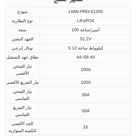
LMW-PRO-51205
نموذج
LiFePO4
نوع البطارية
100 أمبير/ساعة
سعة
51.2V
الجهد المقنن
5.12 كيلوواط ساعة
توتال إنرجي
44~58.4V
نطاق جهد التشغيل
تيار الشحن
100A
الأقصى
100A
تيار التفريغ الأقصى
تيار الشحن
50A
القياسي
تيار التفريغ
50A
القياسي
الحد الأقصى
15
للكمية المتوازية