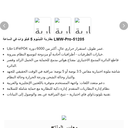
بطارية الليثيوم 5 كيلو وات في الساعة LMW-Pro-51205
خلايا LiFePO4: عمر طويل، استقرار حراري عالٍ، أكثر من 6000 دورة.
خيارات الطرفيات - أطرافيات أحادية أو مزدوجة لتوسيع النظام بمرونة.
قاطع الدائرة المدمج الاختياري: مفتاح هوائي مدمج للحماية من الحمل الزائد وقصر
الدائرة.
شاشة ملونة اختيارية مقاس 3.5 بوصة أو 5 بوصة: مراقبة في الوقت الحقيقي للجهد
والتيار وحالة الشحن ودرجة الحرارة وحالة النظام.
دعم متعدد اللغات: واجهة المستخدم متوفرة باللغتين الإنجليزية والعربية.
نظام إدارة البطاريات المتقدم: إدارة ذكية للبطارية مع حماية شاملة للسلامة.
تقنية بلوتوث/واي فاي اختيارية – تتيح المراقبة عن بعد والوصول إلى البيانات.
معايير المنتج