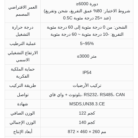
≥6000 دورة
العمر الافتراضي
(شروط الاختبار: 80% عمق التفريغ، شحن وتفريغ
المصمم
0.5C عند +25 درجة مئوية)
الشحن: من 0 درجة مئوية إلى 60 درجة مئوية
درجة حرارة
التفريغ: -10 درجة مئوية ~ 60 درجة مئوية
التشغيل
5~95%
عملية الترطيب
الارتفاع التشغيلي
≤3000 متر
الاسمي
حماية الملكية
IP54
الفكرية
تركيب الأرضيات
طريقة التركيب
بلوتوث + واي فاي، RS232، RS485، CAN
تواصل
MSDS,UN38.3.CE
شهادة
122 كجم
الوزن الصافي
140 كجم
الوزن الإجمالي
872 × 460 × 260 مم
أبعاد الإنتاج