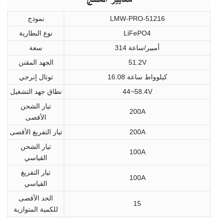
LMW-PRO-51216
نموذج
LiFePO4
نوع البطارية
314 أمبير/ساعة
سعة
51.2V
الجهد المقنن
16.08 كيلوواط ساعة
توتال إنرجي
44~58.4V
نطاق جهد التشغيل
تيار الشحن
200A
الأقصى
200A
تيار التفريغ الأقصى
تيار الشحن
100A
القياسي
تيار التفريغ
100A
القياسي
الحد الأقصى
15
للكمية المتوازية