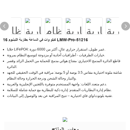
16 كيلو وات في الساعة بطارية الليثيوم LMW-Pro-51216
خلايا LiFePO4: عمر طويل، استقرار حراري عالٍ، أكثر من 6000 دورة.
خيارات الطرفيات - أطرافيات أحادية أو مزدوجة لتوسيع النظام بمرونة.
قاطع الدائرة المدمج الاختياري: مفتاح هوائي مدمج للحماية من الحمل الزائد وقصر
الدائرة.
شاشة ملونة اختيارية مقاس 3.5 بوصة أو 5 بوصة: مراقبة في الوقت الحقيقي للجهد
والتيار وحالة الشحن ودرجة الحرارة وحالة النظام.
دعم متعدد اللغات: واجهة المستخدم متوفرة باللغتين الإنجليزية والعربية.
نظام إدارة البطاريات المتقدم: إدارة ذكية للبطارية مع حماية شاملة للسلامة.
تقنية بلوتوث/واي فاي اختيارية – تتيح المراقبة عن بعد والوصول إلى البيانات.
معايير المنتج