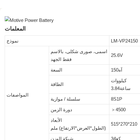
المعلمات
LM-VP24150
نموذج
اسمى، صورى شكلى، بالاسم
25.6V
فقط الجهد
آه150
السعة
كيلووات
الطاقة
ساعة3.84
المواصفات
8S1P
سلسلة / موازية
＞4500
دورة الزمن
الأبعاد
515*270*210
(الطول*العرض*الارتفاع) ملم
كغ34
شبكة الوزن