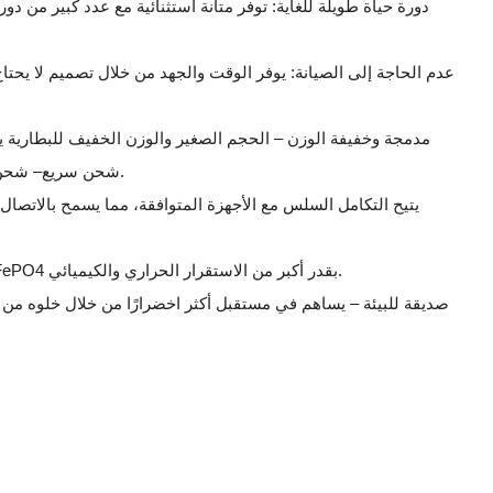
دورة حياة طويلة للغاية: توفر متانة استثنائية مع عدد كبير من دو
عدم الحاجة إلى الصيانة: يوفر الوقت والجهد من خلال تصميم لا يحتاج
مدمجة وخفيفة الوزن – الحجم الصغير والوزن الخفيف للبطارية يج
شحن سريع– شحن سريع في أقل من 2.5 ساعة.
آمن للغاية– تتمتع بطاريات LiFePO4 بقدر أكبر من الاستقرار الحراري والكيميائي.
صديقة للبيئة – يساهم في مستقبل أكثر اخضرارًا من خلال خلوه من ال