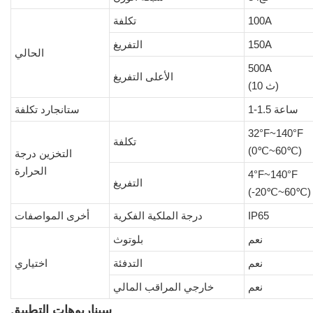
100A
تكلفة
150A
التفريغ
الحالي
500A
الأعلى التفريغ
(10 ث)
1-1.5 ساعة
ستانجارد تكلفة
32°F~140°F
تكلفة
(0℃~60℃)
التخزين درجة
الحرارة
4°F~140°F
التفريغ
(-20℃~60℃)
IP65
درجة الملكية الفكرية
أخرى المواصفات
نعم
بلوتوث
نعم
التدفئة
اختياري
نعم
خارجي المراقب المالي
سيناريوهات التطبيق