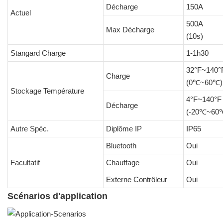
Décharge
150A
Actuel
500A
Max Décharge
(10s)
Stangard Charge
1-1h30
32°F~140°
Charge
(0℃~60℃)
Stockage Température
4°F~140°F
Décharge
(-20℃~60
Autre Spéc.
Diplôme IP
IP65
Bluetooth
Oui
Facultatif
Chauffage
Oui
Externe Contrôleur
Oui
Scénarios d'application