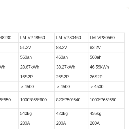
48230
LM-VP48560
LM-VP80460
LM-VP80560
51.2V
83.2V
83.2V
560ah
460ah
560ah
kWh
28.67kWh
38.27kWh
46.59kWh
16S2P
26S2P
26S2P
＞4500
＞4500
＞4500
5*550
1000*865*600
820*750*640
1000*765*650
540kg
420kg
495kg
280A
200A
280A