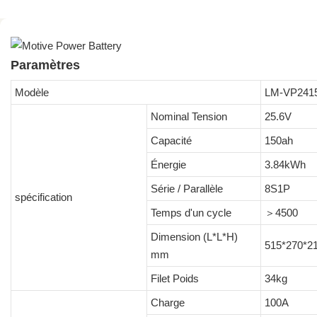
Paramètres
Modèle
LM-VP241
Nominal Tension
25.6V
Capacité
150ah
Énergie
3.84kWh
Série / Parallèle
8S1P
spécification
Temps d'un cycle
＞4500
Dimension (L*L*H)
515*270*2
mm
Filet Poids
34kg
Charge
100A