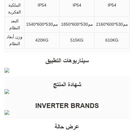
IP54
IP54
IP54
الملكية
الفكرية
البعد
مم530*600*2160
مم530*600*1850
مم530*600*1540
النظام
وزن أبعاد
420KG
515KG
610KG
النظام
سيناريوهات التطبيق
شهادة المنتج
INVERTER BRANDS
عرض حالة