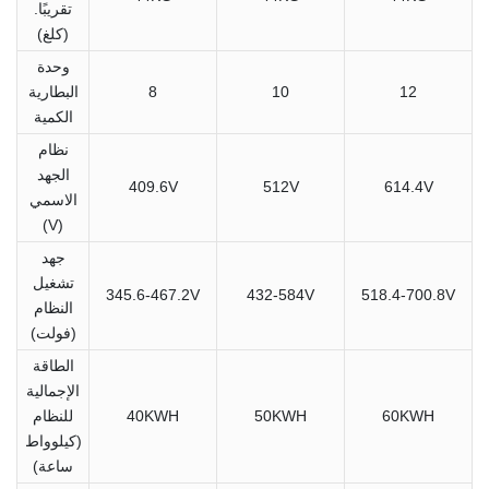
تقريبًا.
(كلغ)
وحدة
12
10
8
البطارية
الكمية
نظام
الجهد
409.6V
512V
614.4V
الاسمي
(V)
جهد
تشغيل
345.6-467.2V
432-584V
518.4-700.8V
النظام
(فولت)
الطاقة
الإجمالية
60KWH
50KWH
40KWH
للنظام
(كيلوواط
ساعة)