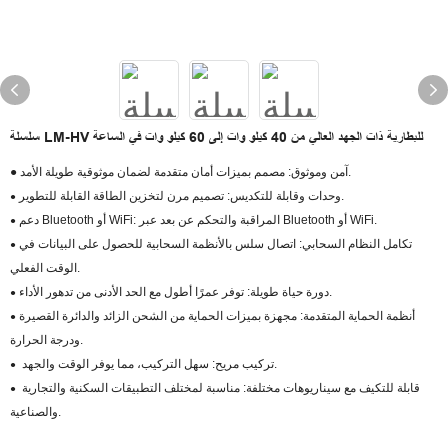
سلسلة LM-HV للبطارية ذات الجهد العالي من 40 كيلو وات إلى 60 كيلو وات في الساعة
● آمن وموثوق: مصمم بميزات أمان متقدمة لضمان موثوقية طويلة الأمد.
وحدات وقابلة للتكديس: تصميم مرن لتخزين الطاقة القابلة للتطوير.
●
دعم Bluetooth أو WiFi: المراقبة والتحكم عن بعد عبر Bluetooth أو WiFi.
●
تكامل النظام السحابي: اتصال سلس بالأنظمة السحابية للحصول على البيانات في
●
الوقت الفعلي.
دورة حياة طويلة: توفر عمرًا أطول مع الحد الأدنى من تدهور الأداء.
●
أنظمة الحماية المتقدمة: مجهزة بميزات الحماية من الشحن الزائد والدائرة القصيرة
●
ودرجة الحرارة.
تركيب مريح: سهل التركيب، مما يوفر الوقت والجهد.
●
قابلة للتكيف مع سيناريوهات مختلفة: مناسبة لمختلف التطبيقات السكنية والتجارية
●
والصناعية.