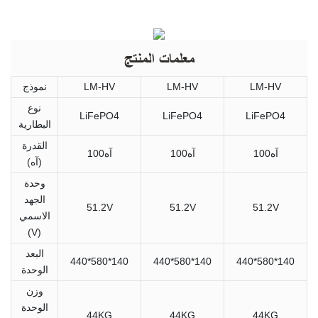
معلمات المنتج
LM-HV
LM-HV
LM-HV
نموذج
نوع
LiFePO4
LiFePO4
LiFePO4
البطارية
القدرة
آه100
آه100
آه100
(آه)
وحدة
الجهد
51.2V
51.2V
51.2V
الاسمي
(V)
البعد
440*580*140
440*580*140
440*580*140
الوحدة
وزن
الوحدة
44KG
44KG
44KG