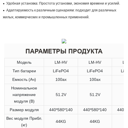
Удобная установка: Простота установки, экономия времени и усилий.
●
Адаптируемость к различным сценариям: подходит для различных
●
жилых, коммерческих и промышленных применений.
ПАРАМЕТРЫ ПРОДУКТА
Модель
LM-HV
LM-HV
LM
Тип батареи
LiFePO4
LiFePO4
LiF
Емкость (Ач)
100ах
100ах
10
Номинальное
напряжение
51.2V
51.2V
51
модуля (В)
Размер модуля
440*580*140
440*580*140
440*5
Вес модуля Прибл.
44KG
44KG
4
(кг)