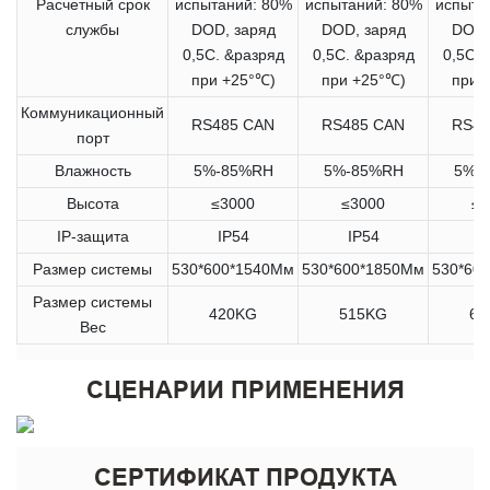
Расчетный срок
испытаний: 80%
испытаний: 80%
испыта
службы
DOD, заряд
DOD, заряд
DOD,
0,5C. &разряд
0,5C. &разряд
0,5C. 
при +25°℃)
при +25°℃)
при 
Коммуникационный
RS485 CAN
RS485 CAN
RS48
порт
Влажность
5%-85%RH
5%-85%RH
5%-
Высота
≤3000
≤3000
≤3
IP-защита
IP54
IP54
I
Размер системы
530*600*1540Мм
530*600*1850Мм
530*60
Размер системы
420KG
515KG
61
Вес
СЦЕНАРИИ ПРИМЕНЕНИЯ
СЕРТИФИКАТ ПРОДУКТА