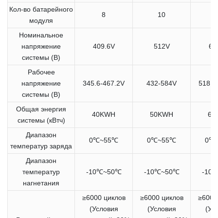
Кол-во батарейного
8
10
модуля
Номинальное
напряжение
409.6V
512V
61
системы (В)
Рабочее
напряжение
345.6-467.2V
432-584V
518.4
системы (В)
Общая энергия
40KWH
50KWH
60
системы (кВтч)
Диапазон
0℃~55℃
0℃~55℃
0℃
температур заряда
Диапазон
температур
-10℃~50℃
-10℃~50℃
-10
нагнетания
≥6000 циклов
≥6000 циклов
≥6000
(Условия
(Условия
(Ус