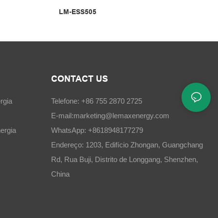
LM-ESS505
CONTACT US
rgia
Telefone: +86 755 2870 2725
E-mail:
marketing@lemaxenergy.com
ergia
WhatsApp: +8618948177279
Endereço: 1203, Edifício Zhongan, Guangchang
Rd, Rua Buji, Distrito de Longgang, Shenzhen,
China