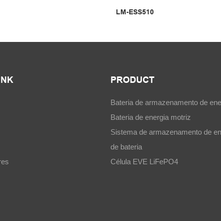
LM-ESS510
INK
PRODUCT
Bateria de armazenamento de ene
Bateria de energia motriz
Sistema de armazenamento de en
de bateria
res
Célula EVE LiFePO4