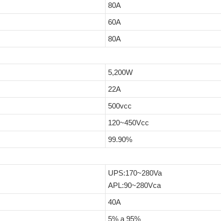
80A
60A
80A
5,200W
22A
500vcc
120~450Vcc
99.90%
UPS:170~280Va
APL:90~280Vca
40A
5% a 95%