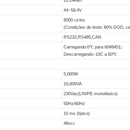
10.24kwh
44~58.4V
8000 ciclos
(Condições de teste: 80% DOD, c
RS232,RS485,CAN
Carregando:0℃ para 60#8451;
Descarregando:-10C a 60℃
5,000W
10,000VA
230Vac(L/N/PE monofásico)
50Hz/60Hz
10 ms (típico)
48vcc