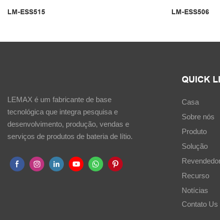
LM-ESS515
LM-ESS506
QUICK L
LEMAX é um fabricante de base
Casa
tecnológica que integra pesquisa e
Sobre nós
desenvolvimento, produção, vendas e
Produto
serviços de produtos de bateria de lítio.
Solução
Revendedo
Recurso
Notícias
Contato Us