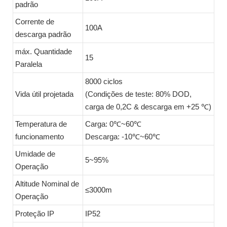
padrão
Corrente de
100A
descarga padrão
máx. Quantidade
15
Paralela
8000 ciclos
Vida útil projetada
(Condições de teste: 80% DOD,
carga de 0,2C & descarga em +25 ℃)
Temperatura de
Carga: 0℃~60℃
funcionamento
Descarga: -10℃~60℃
Umidade de
5~95%
Operação
Altitude Nominal de
≤3000m
Operação
Proteção IP
IP52