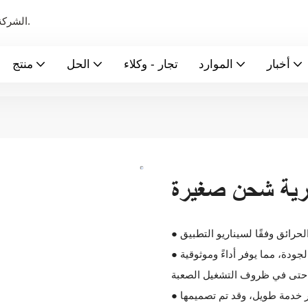
الشركة الرائدة عالميًا في تصنيع بطاريات الطاقة الجديدة ونظام تخزين الطاقة.
أخبار
الموارد
تجار - وكلاء
الحل
منتج
رية شحن صغيرة
لحرائق وفقًا لسيناريو التطبيق
● موثوقة وفعالة: تم تصميمها باستخدام تكنولوجيا متقدمة ومواد عالية الجودة، مما يوفر أداءً وموثوقية
، حتى في ظروف التشغيل الصعبة
● عمر افتراضي طويل: صُممت مجموعات البطاريات هذه لتتمتع بعمر خدمة طويل، وقد تم تصميمها