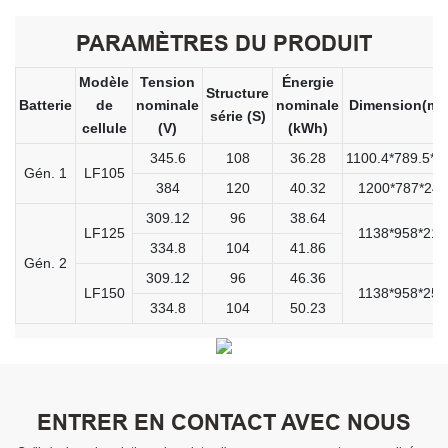
PARAMÈTRES DU PRODUIT
Modèle
Tension
Énergie
Structure
Batterie
de
nominale
nominale
Dimension(mm
série (S)
cellule
(V)
(kWh)
345.6
108
36.28
1100.4*789.5*2
Gén. 1
LF105
384
120
40.32
1200*787*240
309.12
96
38.64
LF125
1138*958*213
334.8
104
41.86
Gén. 2
309.12
96
46.36
LF150
1138*958*250
334.8
104
50.23
ENTRER EN CONTACT AVEC NOUS