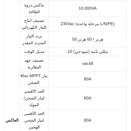
ماكس.ذروة
10,000VA
الطاقة
تصنيف انتاج
230Vac (مرحلة واحدة L/N/PE)
التيار الكهربائي
تردد التيار
50 هرتز / 60 هرتز
المتردد المقدر
10 مللي ثانية (نموذجي)
تبديل الوقت
تصنيف جهد
vdc48
البطارية
Max.MPPT تيار
80A
الشحن
الحد الأقصى
60A
لتيار الشحن/
المولد
الحد الأقصى
80A
لتيار الشحن
العاكس
الهجين