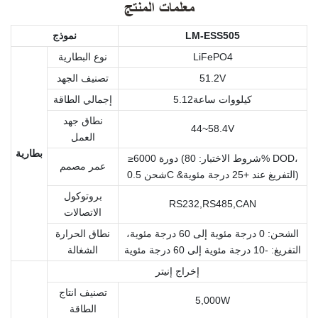
معلمات المنتج
LM-ESS505
نموذج
LiFePO4
نوع البطارية
51.2V
تصنيف الجهد
كيلووات ساعة5.12
إجمالي الطاقة
نطاق جهد
44~58.4V
العمل
بطارية
≥6000 دورة (شروط الاختبار: 80% DOD،
عمر مصمم
شحن 0.5C &التفريغ عند +25 درجة مئوية)
بروتوكول
RS232,RS485,CAN
الاتصالات
الشحن: 0 درجة مئوية إلى 60 درجة مئوية،
نطاق الحرارة
التفريغ: -10 درجة مئوية إلى 60 درجة مئوية
الشغالة
إخراج إنيتر
تصنيف انتاج
5,000W
الطاقة