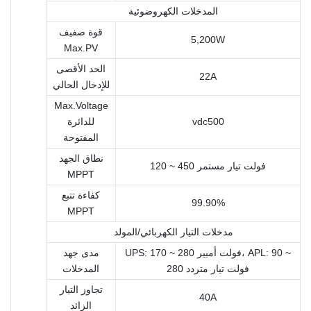
المدخلات الكهروضوئية
قوة صفيف
5,200W
Max.PV
الحد الأقصى
22A
للإدخال الحالي
Max.Voltage
vdc500
للدائرة
المفتوحة
نطاق الجهد
120 ~ 450 فولت تيار مستمر
MPPT
كفاءة تتبع
99.90%
MPPT
مدخلات التيار الكهربائي/المولد
UPS: 170 ~ 280 فولت أمبير، APL: 90 ~
مدى جهد
280 فولت تيار متردد
المدخلات
تجاوز التيار
40A
الزائد