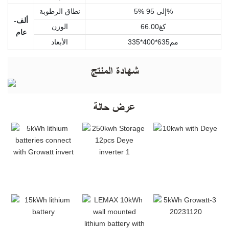
5% إلى 95%
نطاق الرطوبة
ألف-
كغ66.00
الوزن
عام
مم635*400*335
الأبعاد
شهادة المنتج
عرض حالة