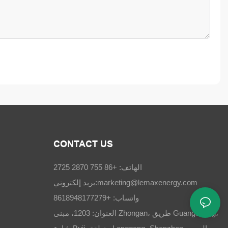
CONTACT US
الهاتف: +86 755 2870 2725
marketing@lemaxenergy.com
بريد إلكتروني:
واتساب: +8618948177279
العنوان: 1203، مبنى Zhongan، طريق Guangchang،