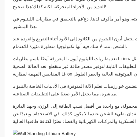
العديد من الأجزاء المتحركة، لكنه كذلك’هذا صحيح!
تة، وهو أمر مألوف لدينا. دع’قم بالتحقيق في بطاريات الليثيوم في
هذا المنشور.
نتقل أيون الليثيوم من الكاثود إلى الأنود أثناء التفريغ والعودة عند
الشحن. مما لا شك فيه أنها تكنولوجيا متطورة مثيرة للاهتمام.
تعد بطاريات الليثيوم أيون، المعروفة أيضًا باسم بطاريات Li-ion، خيارًا شائعًا للبطاريات القابلة لإعادة الشحن لاستخدامها في العديد من التطبيقات مثل
لثابتة لتوفير مصدر طاقة غير منقطع. تعد الحالة الصحية (SoH) وحالة الشحن (SoC) من
تضمن خوارزميات تعلم الآلة المتوفرة في الأدبيات الخاصة بالتنبؤ بـ SoC وSoH استخدام ميزات مشتقة مختلفة بدلاً من الميزات القابلة للقياس
مباشرة، مما يجعل الأمر صعبًا على التطبيقات الصناعية.
 المحمولة، مع واحدة من أفضل نسب الطاقة إلى الوزن، وجهد الدائرة
فقدان بطيء للشحن عندما لا يكون كذلك. في الاستخدام. وبعيدًا عن