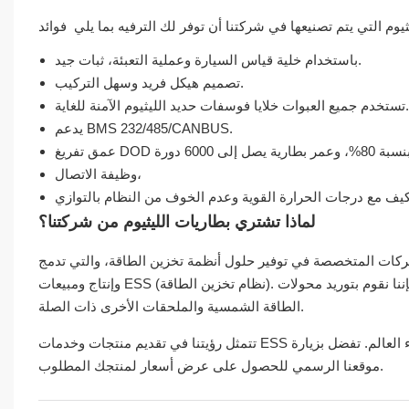
باستخدام خلية قياس السيارة وعملية التعبئة، ثبات جيد.
تصميم هيكل فريد وسهل التركيب.
تستخدم جميع العبوات خلايا فوسفات حديد الليثيوم الآمنة للغاية.
يدعم BMS 232/485/CANBUS.
وظيفة الاتصال،
لماذا تشتري بطاريات الليثيوم من شركتنا؟
كات المتخصصة في توفير حلول أنظمة تخزين الطاقة، والتي تدمج R&د
وإنتاج ومبيعات ESS (نظام تخزين الطاقة). إلى جانب توريد بطاريات الليثيوم المثبتة على الحائط وبطاريات الليثيوم الأخرى، فإننا نقوم بتوريد محولات
الطاقة الشمسية والملحقات الأخرى ذات الصلة.
تتمثل رؤيتنا في تقديم منتجات وخدمات ESS من الدرجة الأولى، ويعمل فريقنا على تحقيق ذلك. نحن نرحب بالعملاء من جميع أنحاء العالم. تفضل بزيارة
موقعنا الرسمي للحصول على عرض أسعار لمنتجك المطلوب.