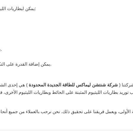
يمكن لبطاريات الليثيوم التي يتم تصنيعها في شركتنا أن توفر لك الترفيه بما يلي فوائد:
عمق تفريغ DOD بنسبة 80%، وعمر بطارية يصل إلى 6000 دورة.
يمكن إضافة القدرة على التكيف مع درجات الحرارة القوية وعدم الخوف من النظام بالتوازي.
ركتنا (
شركة شنتشن ليماكس للطاقة الجديدة المحدودة
) هي إحدى الشر