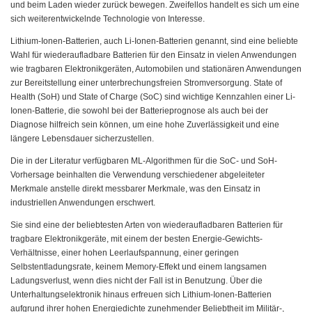
und beim Laden wieder zurück bewegen. Zweifellos handelt es sich um eine
sich weiterentwickelnde Technologie von Interesse.
Lithium-Ionen-Batterien, auch Li-Ionen-Batterien genannt, sind eine beliebte
Wahl für wiederaufladbare Batterien für den Einsatz in vielen Anwendungen
wie tragbaren Elektronikgeräten, Automobilen und stationären Anwendungen
zur Bereitstellung einer unterbrechungsfreien Stromversorgung. State of
Health (SoH) und State of Charge (SoC) sind wichtige Kennzahlen einer Li-
Ionen-Batterie, die sowohl bei der Batterieprognose als auch bei der
Diagnose hilfreich sein können, um eine hohe Zuverlässigkeit und eine
längere Lebensdauer sicherzustellen.
Die in der Literatur verfügbaren ML-Algorithmen für die SoC- und SoH-
Vorhersage beinhalten die Verwendung verschiedener abgeleiteter
Merkmale anstelle direkt messbarer Merkmale, was den Einsatz in
industriellen Anwendungen erschwert.
Sie sind eine der beliebtesten Arten von wiederaufladbaren Batterien für
tragbare Elektronikgeräte, mit einem der besten Energie-Gewichts-
Verhältnisse, einer hohen Leerlaufspannung, einer geringen
Selbstentladungsrate, keinem Memory-Effekt und einem langsamen
Ladungsverlust, wenn dies nicht der Fall ist in Benutzung. Über die
Unterhaltungselektronik hinaus erfreuen sich Lithium-Ionen-Batterien
aufgrund ihrer hohen Energiedichte zunehmender Beliebtheit im Militär-,