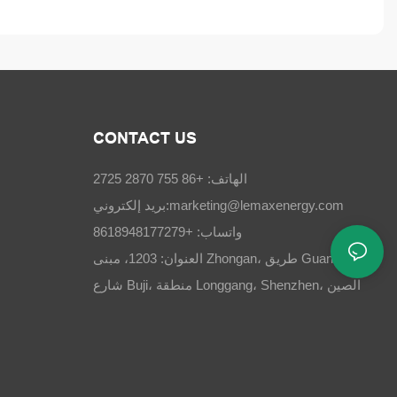
CONTACT US
الهاتف: +86 755 2870 2725
marketing@lemaxenergy.com
بريد إلكتروني:
واتساب: +8618948177279
العنوان: 1203، مبنى Zhongan، طريق Guangchang،
شارع Buji، منطقة Longgang، Shenzhen، الصين