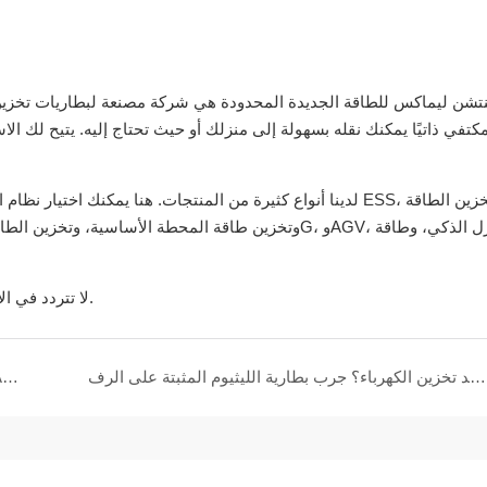
شن ليماكس للطاقة الجديدة المحدودة هي شركة مصنعة لبطاريات تخزين 
في ذاتيًا يمكنك نقله بسهولة إلى منزلك أو حيث تحتاج إليه. يتيح لك الاس
لدينا أنواع كثيرة من المنتجات. هنا يمكنك اختيار نظام الطاقة ا
لا تتردد في الاتصال بنا عندما كنت في حاجة إليها، ونحن هنا لخدمتك في أي وقت.
هل تريد تخزين الكهرباء؟ جرب بطارية الليثيوم المثبتة على الرف
THE COMPLETE GUIDE TO LITHIUM VS LEAD ACID BATTERIES