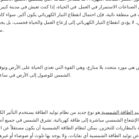
 الصناعات الاستمرار في العمل. في الحياة، إذا كنت تعيش في مدينة كبيرة،
في منطقة نائية، فإن احتمال انقطاع التيار الكهربائي يكون أكبر. سواء ك
ي. لا يؤدي انقطاع التيار الكهربائي إلى إزعاج العمل والحياة فحسب، بل يج
سينقطع في أي وقت، فربما يمكنك إعداد نظام طاقة شمسية منزلي.
هي مورد متجدد بلا منازع، وهي القوة التي تغذي الحياة على الأرض وتوفر
الشمس للوصول إلى الأرض في ساعة واحدة أكبر من الطاقة التي يستهلكها العالم’عدد السكان في سنة.
يد الطاقة الشمسية
هو نوع جديد من نظام توليد الطاقة يستخدم التأثير ا
لإشعاع الشمسي مباشرة إلى طاقة كهربائية. تشرق الشمس في جميع أنحاء 
بالبطاريات للتخزين. يمكن لنظام الطاقة الشمسية أن يكون مستقلاً عن الش
 عن توليد الطاقة الشمسية أي نفايات، ولا يوجد بها تلوث أو ضوضاء أو غيرها