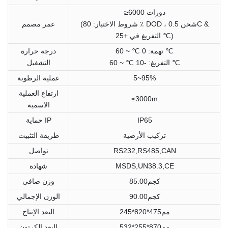
≥6000 دورات
(شروط الاختبار: 80 ٪ DOD ، شحن 0.5C &
عمر مصمم
التفريغ في +25 ℃)
تهمة: 0 ℃ ~ 60 ℃
درجة حرارة
التفريغ: -10 ℃ ~ 60 ℃
التشغيل
5~95%
عملية الرطوبة
ارتفاع العملية
≤3000m
الاسمية
IP65
حماية IP
تركيب الأرضية
طريقة التثبيت
RS232,RS485,CAN
تواصل
MSDS,UN38.3,CE
شهادة
كجم85.00
وزن صافي
كجم90.00
الوزن الإجمالي
مم475*820*245
البعد الإنتاج
مم870*255*532
البعد الكرتون