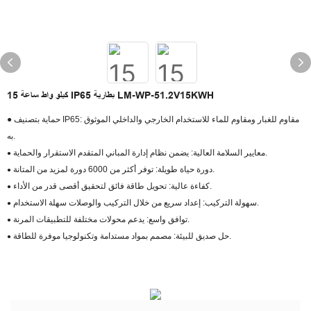
15 كيلو واط ساعة IP65 بطارية LM-WP-51.2V15KWH
● حماية بتصنيف IP65: مقاوم للغبار ومقاوم للماء للاستخدام الخارجي والداخلي الموثوق
به.
معايير السلامة العالية: يضمن نظام إدارة المباني المتقدم الاستقرار والحماية.
●
دورة حياة طويلة: توفر أكثر من 6000 دورة لمزيد من المتانة.
●
كفاءة عالية: تحويل طاقة فائق لتحقيق أقصى قدر من الأداء.
●
سهولة التركيب: إعداد سريع من خلال التركيب والوصلات سهلة الاستخدام.
●
توافق واسع: يدعم محولات مختلفة للتطبيقات المرنة.
●
حل صديق للبيئة: مصمم بمواد مستدامة وتكنولوجيا موفرة للطاقة.
●