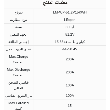
معلمات المنتج
LM-WP-51.2V15KWH
نموذج
Lifepo4
نوع البطارية
آه300
سعة
51.2V
الجهد المقنن
كيلو واط ساعة15.36
إجمالي الطاقة
44~58.4V
نطاق الجهد العمل
Max.Charge
200A
Current
Max.Discharge
200A
Current
قياسي الشحن
100A
الحالي
100A
تيار التفريغ القياسي
Max.Paralled
15
كمية