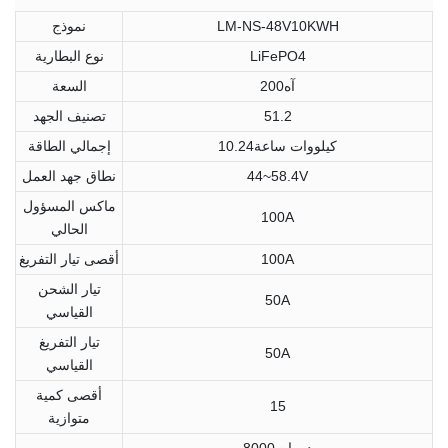
LM-NS-48V10KWH
نموذج
LiFePO4
نوع البطارية
آه200
السعة
51.2
تصنيف الجهد
كيلووات ساعة10.24
إجمالي الطاقة
44~58.4V
نطاق جهد العمل
ماكس المسؤول
100A
الحالي
100A
أقصى تيار التفريغ
تيار الشحن
50A
القياسي
تيار التفريغ
50A
القياسي
أقصى كمية
15
متوازية
دورات8000