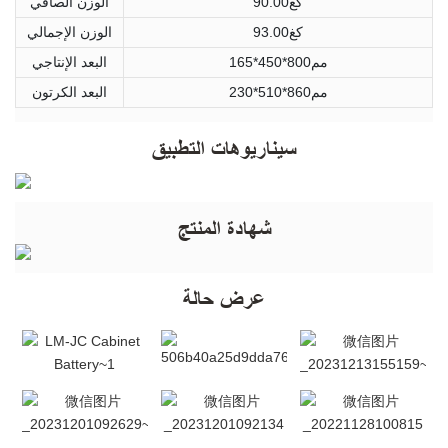
كغ90.00
الوزن الصافي
كغ93.00
الوزن الإجمالي
مم800*450*165
البعد الإنتاجي
مم860*510*230
البعد الكرتون
سيناريوهات التطبيق
شهادة المنتج
عرض حالة