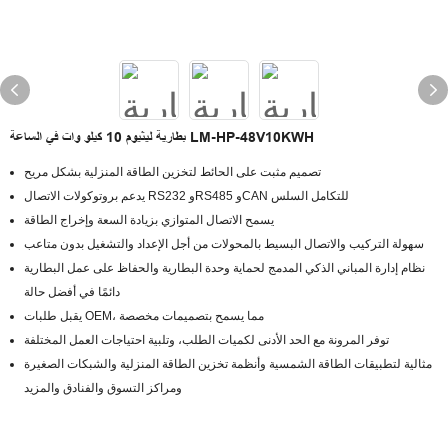
بطارية ليثيوم 10 كيلو وات في الساعة LM-HP-48V10KWH
تصميم مثبت على الحائط لتخزين الطاقة المنزلية بشكل مريح
يدعم بروتوكولات الاتصال RS232 وRS485 وCAN للتكامل السلس
يسمح الاتصال المتوازي بزيادة السعة وإخراج الطاقة
سهولة التركيب والاتصال البسيط بالمحولات من أجل الإعداد والتشغيل بدون متاعب
نظام إدارة المباني الذكي المدمج لحماية وحدة البطارية والحفاظ على عمل البطارية
دائمًا في أفضل حالة
يقبل طلبات OEM، مما يسمح بتصميمات مخصصة
توفر المرونة مع الحد الأدنى لكميات الطلب، وتلبية احتياجات العمل المختلفة
مثالية لتطبيقات الطاقة الشمسية وأنظمة تخزين الطاقة المنزلية والشبكات الصغيرة
ومراكز التسوق والفنادق والمزيد