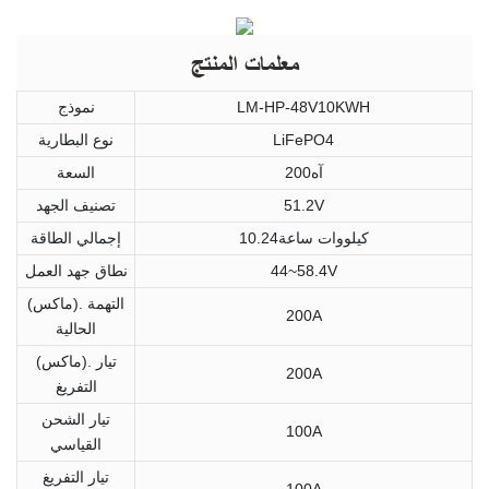
معلمات المنتج
LM-HP-48V10KWH
نموذج
LiFePO4
نوع البطارية
آه200
السعة
51.2V
تصنيف الجهد
كيلووات ساعة10.24
إجمالي الطاقة
44~58.4V
نطاق جهد العمل
(ماكس). التهمة
200A
الحالية
(ماكس). تيار
200A
التفريغ
تيار الشحن
100A
القياسي
تيار التفريغ
100A