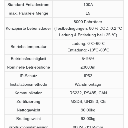
Standard-Entladestrom
100A
max. Parallele Menge
15
8000 Fahrräder
Konzipierte Lebensdauer
(Testbedingungen: 80 % DOD, 0,2 °C
Ladung & Entladung bei +25 ℃)
Ladung: 0℃~60℃
Betriebs temperatur
Entladung: -10℃~60℃
Betriebsfeuchtigkeit
5~95%
Nominelle Betriebshöhe
≤3000m
IP-Schutz
IP52
Installationsmethode
Wandmontage
Kommunikation
RS232, RS485, CAN
Zertifizierung
MSDS, UN38.3, CE
Nettogewicht
90.00kg
Bruttogewicht
93.00kg
Produktionsdimension
800*450*165mm