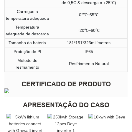
de 0,5C & descarga a +25℃)
Carregue a
0°℃~55℃
temperatura adequada
Temperatura
-20℃~60℃
adequada de descarga
Tamanho da bateria
181*151*323milímetros
Proteção de PI
IP65
Método de
Resfriamento Natural
resfriamento
CERTIFICADO DE PRODUTO
APRESENTAÇÃO DO CASO