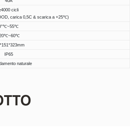
40A
≥4000 cicli
 DOD, carica 0,5C & scarica a +25℃)
0°℃~55℃
-20℃~60℃
*151*323mm
IP65
damento naturale
OTTO