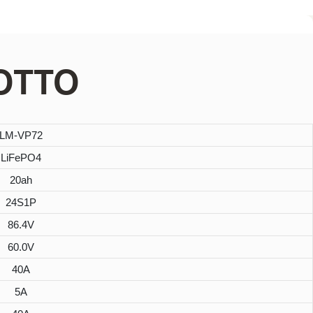
OTTO
LM-VP72
LiFePO4
20ah
24S1P
86.4V
60.0V
40A
5A