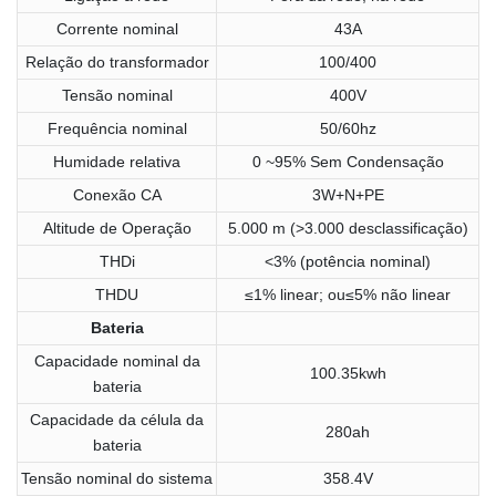
Corrente nominal
43A
Relação do transformador
100/400
Tensão nominal
400V
Frequência nominal
50/60hz
Humidade relativa
0 ~95% Sem Condensação
Conexão CA
3W+N+PE
Altitude de Operação
5.000 m (>3.000 desclassificação)
THDi
<3% (potência nominal)
THDU
≤1% linear; ou≤5% não linear
Bateria
Capacidade nominal da
100.35kwh
bateria
Capacidade da célula da
280ah
bateria
Tensão nominal do sistema
358.4V