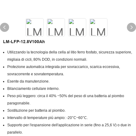
LM-LFP-12.8V100Ah
Utilizzando la tecnologia della cella al litio ferro fosfato, sicurezza superiore,
migliaia di cicli, 80% DOD, in condizioni normali.
Protezione automatica integrata per sovraccarico, scarica eccessiva,
sovracorrente e sovratemperatura.
Esente da manutenzione.
Bilanciamento cellulare interno.
Peso più leggero: circa il 40% ~50% del peso di una batteria al piombo
paragonabile.
Sostituzione per batteria al piombo.
Intervallo di temperature più ampio: -20°C~60°C.
Supporto per l'espansione dell'applicazione in serie (fino a 25,6 V) o due in
parallelo.