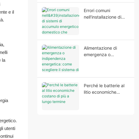
i
Errori comuni
nte e il
nell'installazione di
tà.
sistemi di accumulo
energetico domestico
che compromettono le
prestazioni e la
ia,
Alimentazione di
sicurezza del sistema.
elli
emergenza o
 la
indipendenza
energetica: come
scegliere il sistema di
accumulo energetico
Perché le batterie al
domestico più adatto
litio economiche
alle proprie esigenze.
costano di più a lungo
ergia
termine
ergetico.
i utenti
ontinui