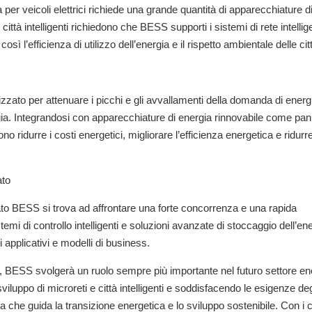
a per veicoli elettrici richiede una grande quantità di apparecchiature d
città intelligenti richiedono che BESS supporti i sistemi di rete intellige
sì l’efficienza di utilizzo dell’energia e il rispetto ambientale delle cit
zato per attenuare i picchi e gli avvallamenti della domanda di energ
ergia. Integrandosi con apparecchiature di energia rinnovabile come pann
no ridurre i costi energetici, migliorare l’efficienza energetica e ridurre
ato
rcato BESS si trova ad affrontare una forte concorrenza e una rapida
emi di controllo intelligenti e soluzioni avanzate di stoccaggio dell’en
 applicativi e modelli di business.
gia, BESS svolgerà un ruolo sempre più importante nel futuro settore en
iluppo di microreti e città intelligenti e soddisfacendo le esigenze degl
a che guida la transizione energetica e lo sviluppo sostenibile. Con i c