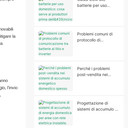
batterie per uso
domestico: cosa serve
ai produttori prima
dell'inizio della
novabili
produzione
Problemi comuni di
tigare la
protocollo di
la
comunicazione tra
batterie al litio e
inverter
Perché i problemi
post-vendita nei
tanno
sistemi di accumulo
energetico domestico
o, l’invio
spesso iniziano prima
,
dell'installazione
Progettazione di
sistemi di accumulo di
energia domestica per
aree con rete elettrica
instabile.