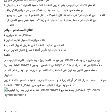
تم تصميم النظام لخدمة غرض مزدوج:
الاستهلاك الذاتي اليومي: يتم تخزين الطاقة الشمسية المتولدة خلال النهار
واستخدامها في الليل ، مما يقلل بشكل كبير من فواتير الكهرباء.
طاقة النسخ الاحتياطي: في حالة انقطاع الشبكة ، ينتقل النظام على الفور إلى وضع
النسخ الاحتياطي ، مما يعمل على تشغيل الأجهزة الأساسية عبر جميع المراحل
الثلاث.
نتائج المستخدم النهائي:
● استقلال طاقة موثوق
● ناعم موازنة التحميل ثلاثية الطور
● انخفاض تكاليف الطاقة عن طريق تحويل الحمل
● نسخة احتياطية تأمين أثناء انقطاع التيار الكهربائي
خاتمة
يوضح هذا المشروع قوة حلول بطارية الليثيوم في Lemax. يوفر مزيج من وحدات
بطارية LMW-15KWH مع العاكس الهجين Deye 20KW حلاً مثاليًا من ثلاث مراحل
للمستخدمين الذين يبحثون عن استقلال الطاقة ، والمرونة ، والتوفير على المدى
الطويل.
سواء بالنسبة للمنزل الذكي أو المزرعة أو المبنى التجاري الخفيف ، تقدم أنظمة تخزين
الطاقة Lemax أداءً موثوقاً وراحة البال ، مدعوم من الابتكار.