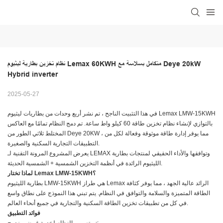
نظام تخزين بطارية ليثيوم Lemax 60KWH متكامل بسلاسة مع Deye 20kW 
Hybrid inverter
2025-05-27
في هذا التثبيت الناجح ، تم نشر أربع وحدات من بطاريات ليثيوم Lemax LMW-15KWH
بالتوازي لإنشاء نظام تخزين طاقة 60 كيلو واط ساعة. تم دمج النظام تمامًا مع العاكس
المختلط ثلاثي الطور من Deye 20KW ، مما يوفر إدارة طاقة موثوقة وفعالة لكل من
التطبيقات التجارية السكنية والصغيرة.
يعرض المشروع المرونة التقنية لـ LEMAX وتوافقها والأداء الحقيقي لمنتجات بطارية
الليثيوم الرائدة في أنظمة التخزين الشمسية + الشمسية الحديثة.
لماذا تختار Lemax LMW-15KWH؟
بطارية الليثيوم LMW-15KWH هي طراز Lemax الرائد عالية الجهد ، مما يوفر كثافة
الطاقة المتميزة والسلامة والتوافق في النظام. يتم تبني هذا النموذج على نطاق واسع
في كل من تطبيقات تخزين الطاقة السكنية والتجارية في جميع أنحاء العالم.
فوائد التطبيق