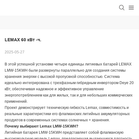
LEMAX 60 кВт -ч.
2025-05-27
В этой успешной установке четыре единицы литиевых батарей LEMAX
LMW-15KWH были развернуты параллельно для создания системы
хранения энергии с высокой пропускной способностью. Система
идеально интегрирована с трехфазным гибридным инвертором Deye 20
кВт, обеспечивая надежное и эффективное управление
энергопотреблением как для жилых, так и для небольших коммерческих
применений.
Проект демонстрирует техническую гибкость Lemax, совместимость и
реальные характеристики его флагманских литийных аккумуляторных
продуктов в современных системах солнечных + хранения.
Почему выбирают Lemax LMW-15KWH?
Литийная батарея LMW-15KWH представляет собой флагманскую
высоковольтную модель Lemax, предлагающая выдающуюся плотность