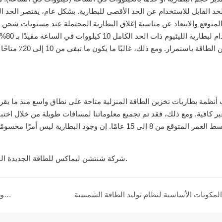
المتوقع والابتعاد عن مناسبة إغلاق البطارية المحتملة عند مستويات شح
الساعة من الطاق
نظمة بطاريات تخزين الطاقة المنزلية متاحة على نطاق واسع منذ ما يقرب
ير كافية. ومع ذلك، فقد تم تجميع معلوماتنا لمسافات طويلة من خلال اختبا
متوسط ​​العمر المتوقع من 8 إلى 15 عامًا. إن وجود البطا
شركة شنتشن ليماكس للطاقة الجديدة المحدودة يركز على ر&د، الإنتاج والمبيعات في مجال الطاقة الجديدة.
المكونات الأساسية لنظام توليد الطاقة الشمسية
المزايا المختلفة لبطارية lifepo4، هل بطارية lifepo4 تدوم طويلاً؟