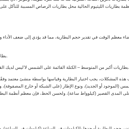
مة بطاريات الليثيوم الحالية محل بطاريات الرصاص المسببة للتآكل على
اء معظم الوقت في تقدير حجم البطارية، مما قد يؤدي إلى ضعف الأداء وع
بطاريات متواضعة – بحاجة إلى مزيد من القدرة على تلبية حاجة الأسرة.
كتلة القائمة على الشمس لا’ليس لديك القدرة الكافية على شحن البطارية بانتظام طوال أشهر الطقس البارد.
 هذه المشكلات، يجب اختيار البطارية وقياسها بواسطة منشئ معتمد وفقًا
س (الموجود أو الجديد)، ونوع الإطار (على الشبكة أو خارج المصفوفة)، وم
قدير حجم البطارية أو حدها بالكيلووات في الساعة (كيلووات في الساعة). ه