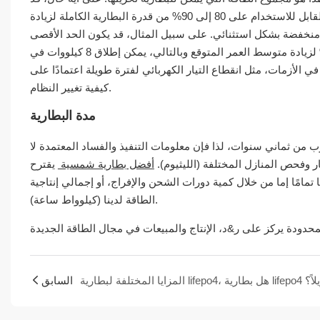
يختلف الحد القابل للاستخدام عن الحد الأقصى للبطارية. بشكل عام، يقتصر الحد القابل للاستخدام على 80 إلى 90% من قدرة البطارية الكاملة لزيادة
ن منخفضة بشكل استثنائي. على سبيل المثال، قد يكون الحد الأقصى
للاستخدام لبطارية الليثيوم ذات الحد الكامل 10 كيلووات في الساعة مقيدًا بـ 80% لزيادة متوسط ​​العمر المتوقع وبالتالي، يمكن إطلاق 8 كيلووات في
ة باستمرار. ومع ذلك، غالبًا ما يكون ما تبقى من 10 إلى 20٪ متاحًا في الأزمات، مثل انقطاع التيار الكهربائي لفترة طويلة اعتمادًا على
كيفية تغيير النظام.
مدة البطارية
 من ثماني سنوات، لذا فإن معلومات التنفيذ والفساد المعتمدة لا
ر وفحص المنازل المختلفة (الليثيوم).
أفضل بطارية شمسية
يقترح
رية ليس أمرًا محسومًا تمامًا إما من خلال كمية دورات الشحن والإفراج، أو إجمالي إنتاجية
الطاقة لدينا (كيلوواط ساعة).
السابق