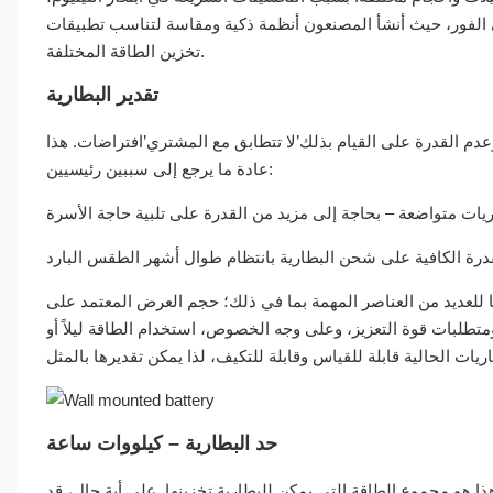
 الفور، حيث أنشأ المصنعون أنظمة ذكية ومقاسة لتناسب تطبيقات
تخزين الطاقة المختلفة.
تقدير البطارية
دم القدرة على القيام بذلك’لا تتطابق مع المشتري’افتراضات. هذا
عادة ما يرجع إلى سببين رئيسيين:
 للعديد من العناصر المهمة بما في ذلك؛ حجم العرض المعتمد على
تطلبات قوة التعزيز، وعلى وجه الخصوص، استخدام الطاقة ليلاً أو
حد البطارية – كيلووات ساعة
ذا هو مجموع الطاقة التي يمكن للبطارية تخزينها. على أية حال، قد