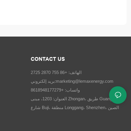
CONTACT US
الهاتف: +86 755 2870 2725
marketing@lemaxenergy.com
بريد إلكتروني:
واتساب: +8618948177279
العنوان: 1203، مبنى Zhongan، طريق Guangchang،
شارع Buji، منطقة Longgang، Shenzhen، الصين