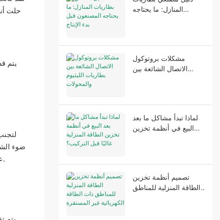
المنازل: ما يحتاجه
حلت أنظ
المصنعون قبل بدء الإنتاج
مشكلات بروتوكول
يتم قض
الاتصال الشائعة بين
بطاريات الليثيوم
والمحولات
بطاريات أكبر من المتوسط – ال
لماذا تبدأ مشاكل ما بعد
البيع في أنظمة تخزين
لتجنب
الطاقة المنزلية غالبًا قبل
ضوء الشم
التركيب؟
على المدى القصير (كيلوواط ساعة). ولحسن الحظ، فإن معظم أنظمة البطاريات الحالية قابلة للقياس وقابلة للتكيف، لذا يمكن تقديرها بالمثل.
تصميم أنظمة تخزين
الطاقة المنزلية للمناطق
ذات الطاقة الكهربائية غير
المستقرة
يتم ت