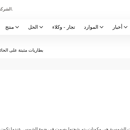
الشركة الرائدة عالميًا في تصنيع بطاريات الطاقة الجديدة ونظام تخزين الطاقة.
أخبار
الموارد
تجار - وكلاء
الحل
منتج
بطاريات مثبتة على الحائ
ت الشمسية هي مكونات يتم شحنها بصمت في ضوء الشمس. عندما تكون م