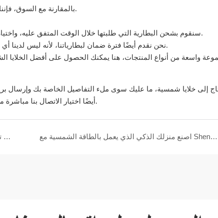
بالمقارنة مع السوق، فإننا نبيع بطارياتنا بالجملة بأقل سعر، ولكننا لا نتنازل أبدًا عن الجودة.
سنقوم بشحن البطارية التي طلبتها خلال الوقت المتفق عليه، واختيار أسرع شركة صريحة لتسليم البطارية لك في أقرب وقت ممكن.
نحن نقدم أيضًا فترة ضمان لبطارياتنا، لأنه ليس لدينا أي شك حول جودة منتجاتنا ونأمل أن يتمكن عملاؤنا من الشراء بثقة.
موعة واسعة من أنواع المنتجات، هنا يمكنك الحصول على أفضل الخلايا ا
اج إلى خلايا شمسية، ما عليك سوى ملء التفاصيل الخاصة بك وإرسال بري
أيضًا اختيار الاتصال بنا مباشرة من رقم الاتصال الموجود على موقعنا. نتطلع إلى الاتصال الخاصة بك.
اصنع منزلك الذكي الذي يعمل بالطاقة الشمسية مع Shenzhen LEMAX
هل تريد تخزين الكهرباء؟ جرب بطارية الليثيوم المثبتة على الرف