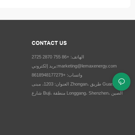
CONTACT US
الهاتف: +86 755 2870 2725
marketing@lemaxenergy.com
بريد إلكتروني:
واتساب: +8618948177279
العنوان: 1203، مبنى Zhongan، طريق Guangchang،
شارع Buji، منطقة Longgang، Shenzhen، الصين