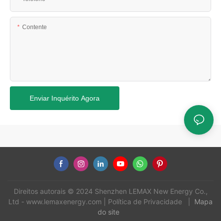
Contente
Enviar Inquérito Agora
Direitos autorais © 2024 Shenzhen LEMAX New Energy Co.,
Ltd -
www.lemaxenergy.com
|
Política de Privacidade
|
Mapa
do site