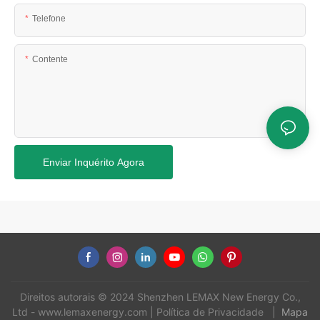
Telefone
Contente
Enviar Inquérito Agora
Direitos autorais © 2024 Shenzhen LEMAX New Energy Co.,
Ltd -
www.lemaxenergy.com
|
Política de Privacidade
|
Mapa