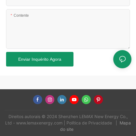
Contente
Enviar Inquérito Agora
Direitos autorais © 2024 Shenzhen LEMAX New Energy Co.,
Ltd -
www.lemaxenergy.com
|
Política de Privacidade
|
Mapa
do site